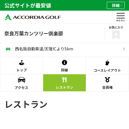
公式サイトが最安値
詳細
お気に入り
奈良万葉カンツリー倶楽部
:
西名阪自動車道/天理ICより5km
トップ
詳細
コース
レイアウト
レストラン
会員権
アクセス
レストラン