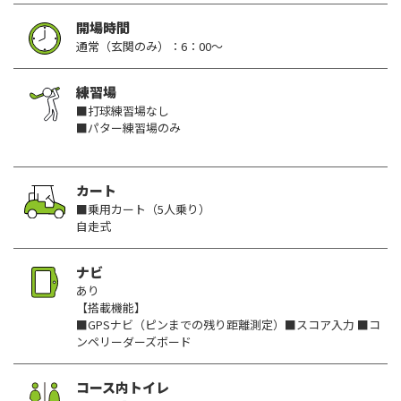
開場時間
通常（玄関のみ）：6：00～
練習場
■打球練習場なし
■パター練習場のみ
カート
■乗用カート（5人乗り）
自走式
ナビ
あり
【搭載機能】
■GPSナビ（ピンまでの残り距離測定）■スコア入力 ■コ
ンペリーダーズボード
コース内トイレ