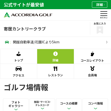
公式サイトが最安値
詳細
お気に入り
寄居カントリークラブ
:
関越自動車道/花園ICより5km
トップ
詳細
コース
レイアウト
レストラン
会員権
アクセス
ゴルフ場情報
フォト
施設・サービス・
コースの概要
コンペ情報
ドレスコード
ギャラリー