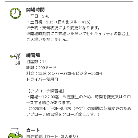
開場時間
・平日 5:45
・土日祝 5:15（日の出スルー4:15）
※予約・天候状況により変更となります。
※開場時刻前にご来場いただいてもセキュリティの都合上
ご入場いただけません。
練習場
打席数：14
距離：200ヤード
料金：25球:メンバー330円/ビジター550円
ドライバー使用可
【アプローチ練習場】
・開場～12：00迄 ※芝養生のため、時間を変更又はクロ
ーズする場合があります。
（2026年4月下旬～8月末（予定）の期間は芝種変更のため
アプローチ練習場をクローズ致します。）
カート
自走式乗用カート（5人乗り）