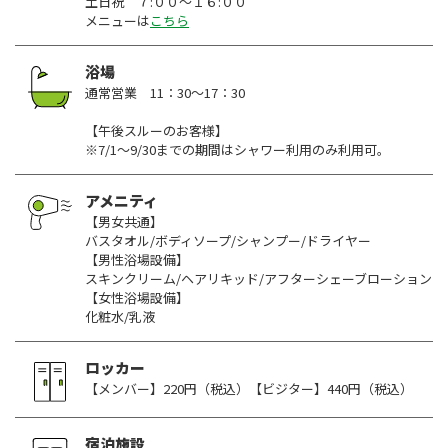
土日祝 ７:００～１６:００
メニューは
こちら
浴場
通常営業 11：30～17：30
【午後スルーのお客様】
※7/1～9/30までの期間はシャワー利用のみ利用可。
アメニティ
【男女共通】
バスタオル/ボディソープ/シャンプー/ドライヤー
【男性浴場設備】
スキンクリーム/ヘアリキッド/アフターシェーブローション
【女性浴場設備】
化粧水/乳液
ロッカー
【メンバー】220円（税込）【ビジター】440円（税込）
宿泊施設