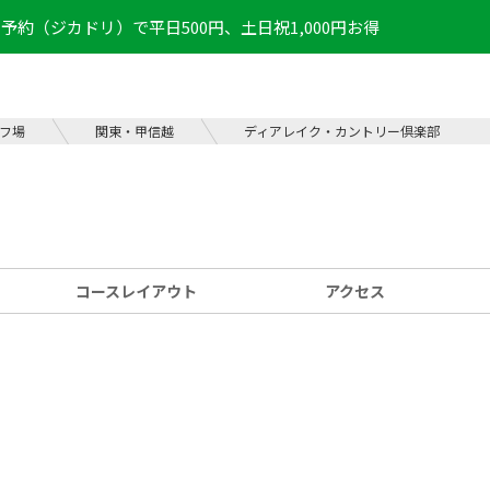
予約（ジカドリ）で平日500円、土日祝1,000円お得
フ場
関東・甲信越
ディアレイク・カントリー倶楽部
コース
レイアウト
アクセス