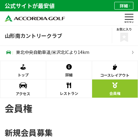
公式サイトが最安値
詳細
お気に入り
山形南カントリークラブ
:
東北中央自動車道/米沢北ICより14km
トップ
詳細
コース
レイアウト
レストラン
会員権
アクセス
会員権
新規会員募集