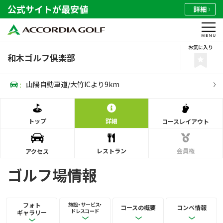
公式サイトが最安値
詳細
お気に入り
和木ゴルフ倶楽部
:
山陽自動車道/大竹ICより9km
トップ
詳細
コース
レイアウト
レストラン
会員権
アクセス
ゴルフ場情報
フォト
施設・サービス・
コースの概要
コンペ情報
ドレスコード
ギャラリー