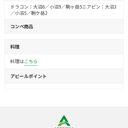
ドラコン：大沼6／小沼9／駒ヶ岳5ニアピン：大沼3
／小沼5／駒ケ岳2
コンペ商品
料理
料理は
こちら
アピールポイント