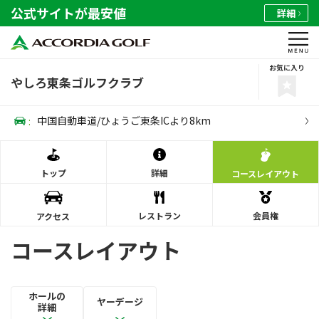
公式サイトが最安値
詳細
お気に入り
やしろ東条ゴルフクラブ
:
中国自動車道/ひょうご東条ICより8km
トップ
詳細
コース
レイアウト
レストラン
会員権
アクセス
コースレイアウト
ホールの
ヤーデージ
詳細