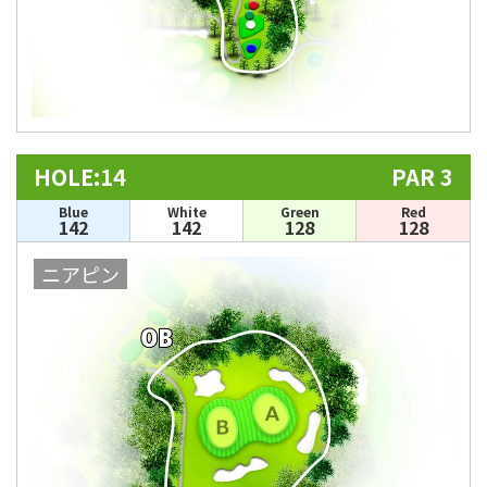
HOLE:14
PAR 3
Blue
White
Green
Red
142
142
128
128
ニアピン