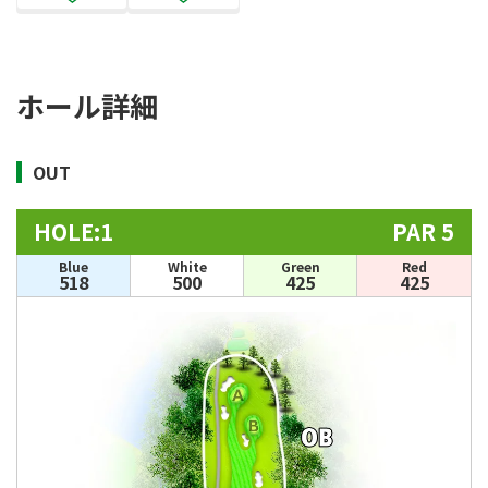
ホール詳細
OUT
HOLE:1
PAR 5
Blue
White
Green
Red
518
500
425
425