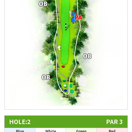
HOLE:2
PAR 3
Blue
White
Green
Red