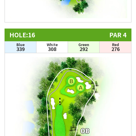
HOLE:16
PAR 4
Blue
White
Green
Red
339
308
292
276