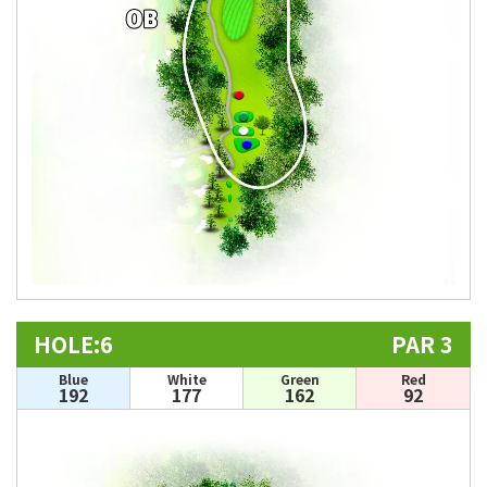
HOLE:6
PAR 3
Blue
White
Green
Red
192
177
162
92