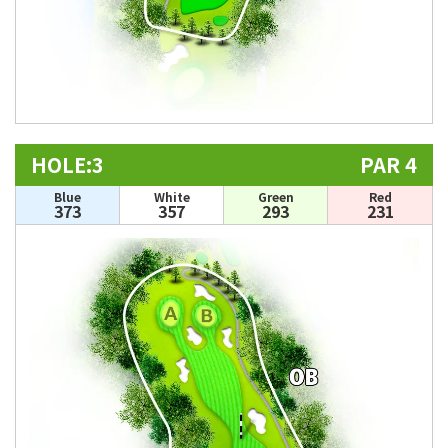
HOLE:3
PAR 4
Blue
White
Green
Red
373
357
293
231