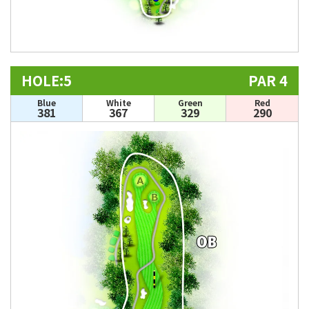
HOLE:5
PAR 4
Blue
White
Green
Red
381
367
329
290