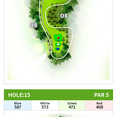
HOLE:15
PAR 5
Blue
White
Green
Red
587
573
471
408