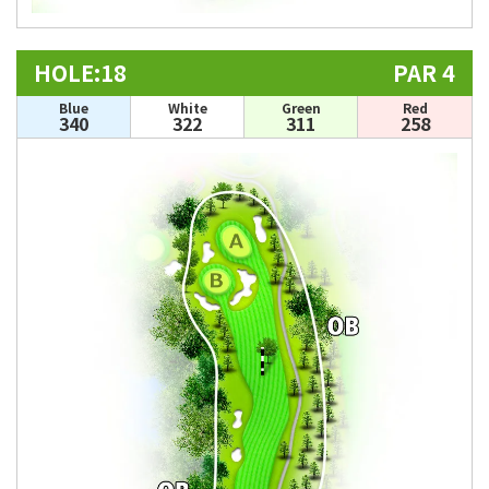
HOLE:18
PAR 4
Blue
White
Green
Red
340
322
311
258