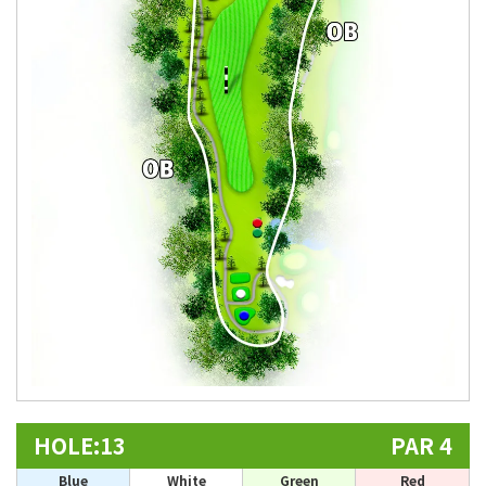
HOLE:13
PAR 4
Blue
White
Green
Red