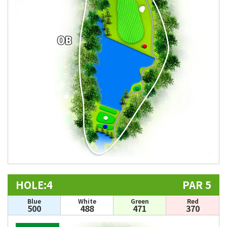
HOLE:4
PAR 5
Blue
White
Green
Red
500
488
471
370