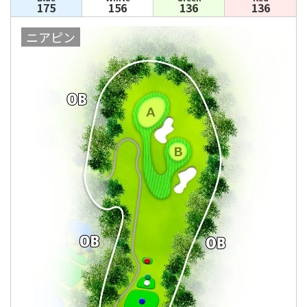
175
156
136
136
ニアピン