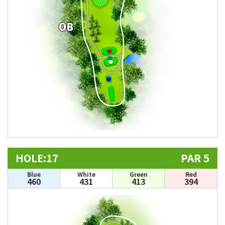
HOLE:17
PAR 5
Blue
White
Green
Red
460
431
413
394