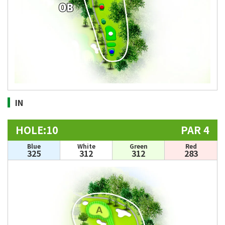
IN
HOLE:10
PAR 4
Blue
White
Green
Red
325
312
312
283