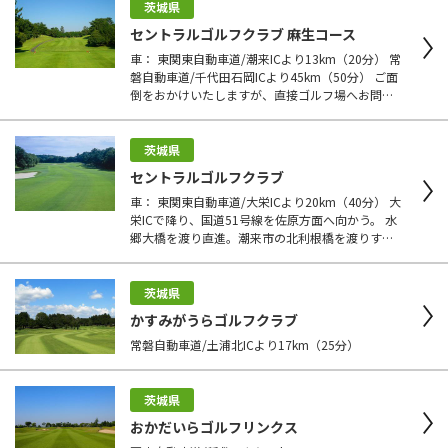
茨城県
セントラルゴルフクラブ 麻生コース
車： 東関東自動車道/潮来ICより13km（20分） 常
磐自動車道/千代田石岡ICより45km（50分） ご面
倒をおかけいたしますが、直接ゴルフ場へお問い
合わせください。 電車： JR鹿島線/潮来駅（JR鹿
島線/潮来駅） JR常磐線/土浦駅・石岡駅（JR常磐
線/土浦駅・石岡駅下車） タクシー： 潮来駅から
茨城県
約4,100円 石岡駅から 約9,000円
セントラルゴルフクラブ
車： 東関東自動車道/大栄ICより20km（40分） 大
栄ICで降り、国道51号線を佐原方面へ向かう。 水
郷大橋を渡り直進。潮来市の北利根橋を渡りすぐ
左折。国道355号線を石岡方面に向かう。 北利根
橋から約6km走行してクラブ標識に従い右折して
コース。 東関東自動車道/潮来ICより12km 電車・
茨城県
タクシー： JR鹿島線 潮来駅から約20分 5,000
かすみがうらゴルフクラブ
円前後 JR成田線 佐原駅から約30分 7,000円前
常磐自動車道/土浦北ICより17km（25分）
後
茨城県
おかだいらゴルフリンクス