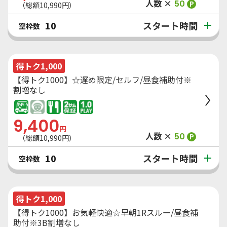
人数 ×
50
P
（総額
10,990
円）
スタート時間
10
空枠数
得トク1,000
【得トク1000】☆遅め限定/セルフ/昼食補助付※
割増なし
9,400
円
人数 ×
50
P
（総額
10,990
円）
スタート時間
10
空枠数
得トク1,000
【得トク1000】お気軽快適☆早朝1Rスルー/昼食補
助付※3B割増なし