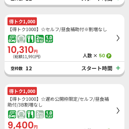
得トク1,000
【得トク1000】☆セルフ/昼食補助付※割増なし
10,310
円
人数 ×
50
P
（総額
11,991
円）
スタート時間
12
空枠数
得トク1,000
【得トク1000】☆遅め公開枠限定/セルフ/昼食補
助付/3B割増なし
9,400
円