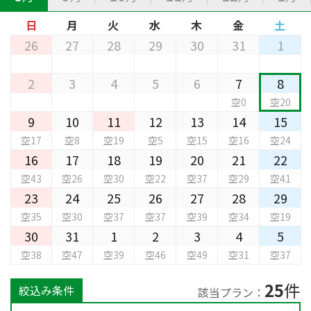
日
月
火
水
木
金
土
26
27
28
29
30
31
1
2
3
4
5
6
7
8
空0
空20
9
10
11
12
13
14
15
空17
空8
空19
空5
空15
空16
空24
16
17
18
19
20
21
22
空43
空26
空30
空22
空37
空29
空41
23
24
25
26
27
28
29
空35
空30
空37
空37
空39
空34
空19
30
31
1
2
3
4
5
空38
空47
空39
空46
空49
空31
空37
25
件
絞込み条件
該当プラン：