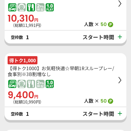
10,310
円
人数 ×
50
P
（総額
11,991
円）
スタート時間
1
空枠数
得トク1,000
【得トク1000】お気軽快適☆早朝1Rスループレー/
食事別※3B割増なし
9,400
円
人数 ×
50
P
（総額
10,990
円）
スタート時間
1
空枠数