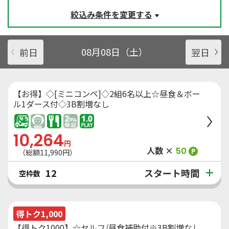
絞込み条件を変更する
前日
08月08日（土）
翌日
【お得】◇[ミニコンペ]◇2組6名以上☆昼食＆ボー
ル1ダース付◇3B割増なし
10,264
円
人数 ×
50
P
（総額
11,990
円）
スタート時間
12
空枠数
得トク1,000
【得トク1000】☆セルフ/昼食補助付※3B割増なし