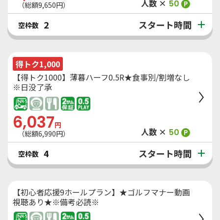
人数 ×
50
P
（総額
9,650
円）
スタート時間
2
空枠数
得トク1,000
【得トク1000】薄暮ハーフ0.5R★食事別/割増なし
※日没了承
6,037
円
人数 ×
50
P
（総額
6,990
円）
スタート時間
4
空枠数
【初心者応援9ホールプラン】★ゴルフマナー動画
視聴あり★※備考必読※