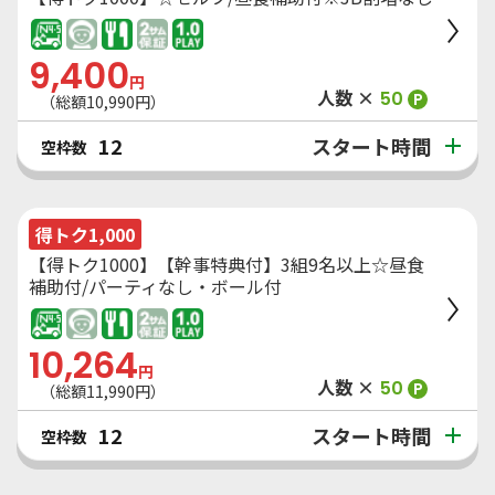
9,400
円
人数 ×
50
P
（総額
10,990
円）
スタート時間
12
空枠数
得トク1,000
【得トク1000】【幹事特典付】3組9名以上☆昼食
補助付/パーティなし・ボール付
10,264
円
人数 ×
50
P
（総額
11,990
円）
スタート時間
12
空枠数