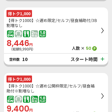
得トク1,000
【得トク1000】☆遅め限定/セルフ/昼食補助付/3B
割増なし
8,446
円
人数 ×
50
P
（総額
9,990
円）
スタート時間
10
空枠数
得トク1,000
【得トク1000】☆遅め公開枠限定/セルフ/昼食補
助付※割増なし
9,400
円