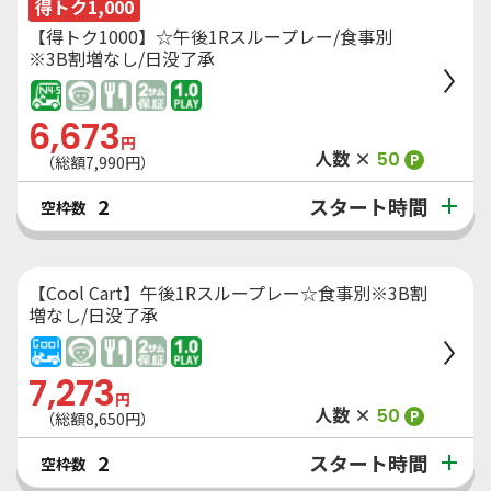
得トク1,000
【得トク1000】☆午後1Rスループレー/食事別
※3B割増なし/日没了承
6,673
円
人数 ×
50
P
（総額
7,990
円）
スタート時間
2
空枠数
【Cool Cart】午後1Rスループレー☆食事別※3B割
増なし/日没了承
7,273
円
人数 ×
50
P
（総額
8,650
円）
スタート時間
2
空枠数