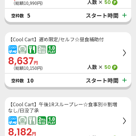
人数 ×
50
P
（総額
10,990
円）
スタート時間
5
空枠数
【Cool Cart】遅め限定/セルフ☆昼食補助付
8,637
円
人数 ×
50
P
（総額
10,150
円）
スタート時間
10
空枠数
【Cool Cart】午後1Rスループレー☆食事別※割増
なし/日没了承
8,182
円