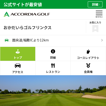
公式サイトが最安値
詳細
お気に入り
おかだいらゴルフリンクス
:
圏央道/稲敷ICより12km
トップ
詳細
コース
レイアウト
レストラン
会員権
アクセス