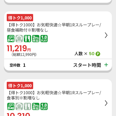
得トク1,000
【得トク1000】お気軽快適☆早朝1Rスループレー/
昼食補助付※割増なし
11,219
円
人数 ×
50
P
（総額
12,990
円）
スタート時間
1
空枠数
得トク1,000
【得トク1000】お気軽快適☆早朝1Rスループレー/
食事別※割増なし