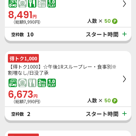
8,491
円
人数 ×
50
P
（総額
9,990
円）
スタート時間
10
空枠数
得トク1,000
【得トク1000】☆午後1Rスループレー・食事別※
割増なし/日没了承
6,673
円
人数 ×
50
P
（総額
7,990
円）
スタート時間
2
空枠数