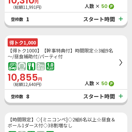
10,310
円
人数 ×
50
P
（総額
11,991
円）
スタート時間
1
空枠数
得トク1,000
【得トク1000】【幹事特典付】時間限定☆3組9名
～/昼食補助付/パーティ付
10,855
円
人数 ×
50
P
（総額
12,640
円）
スタート時間
8
空枠数
【時間限定】◇[ミニコンペ]◇2組6名以上☆昼食＆
ボール1ダース付◇3B割増なし