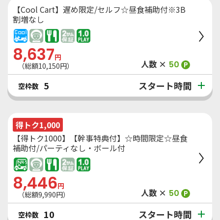
【Cool Cart】遅め限定/セルフ☆昼食補助付※3B
割増なし
8,637
円
人数 ×
50
P
（総額
10,150
円）
スタート時間
5
空枠数
得トク1,000
【得トク1000】【幹事特典付】☆時間限定☆昼食
補助付/パーティなし・ボール付
8,446
円
人数 ×
50
P
（総額
9,990
円）
スタート時間
10
空枠数