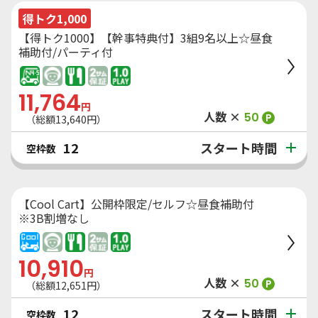
得トク1,000
【得トク1000】【幹事特典付】3組9名以上☆昼食
補助付/パーティ付
11,764
円
人数 ×
50
P
（総額
13,640
円）
スタート時間
12
空枠数
【Cool Cart】公開枠限定/セルフ☆昼食補助付
※3B割増なし
10,910
円
人数 ×
50
P
（総額
12,651
円）
スタート時間
12
空枠数