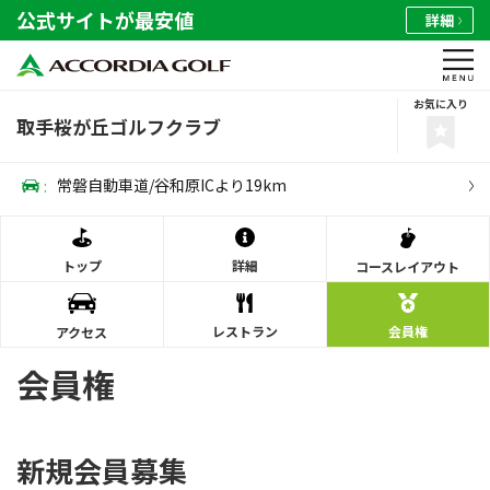
公式サイトが最安値
詳細
お気に入り
取手桜が丘ゴルフクラブ
:
常磐自動車道/谷和原ICより19km
トップ
詳細
コース
レイアウト
レストラン
会員権
アクセス
会員権
新規会員募集