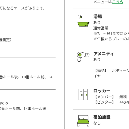
メニューは
こちら
可になるケースがあります。
浴場
あり
通常営業
※7月～9月まではシ
※午後からプレーの
離測定）
アメニティ
あり
【備品】 ボディーソ
イヤー
番ホール後、10番ホール前、14
ロッカー
【メンバー】 無料
【ビジター】 440
機のみ
0番ホール前、14番ホール後
宿泊施設
なし