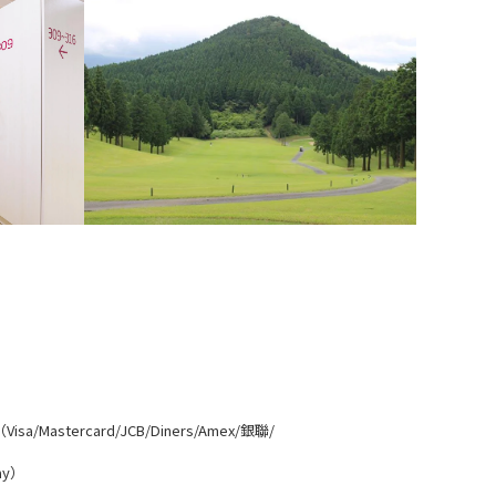
Mastercard/JCB/Diners/Amex/銀聯/
ay）