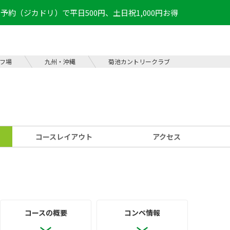
予約（ジカドリ）で平日500円、土日祝1,000円お得
フ場
九州・沖縄
菊池カントリークラブ
コース
レイアウト
アクセス
コースの概要
コンペ情報