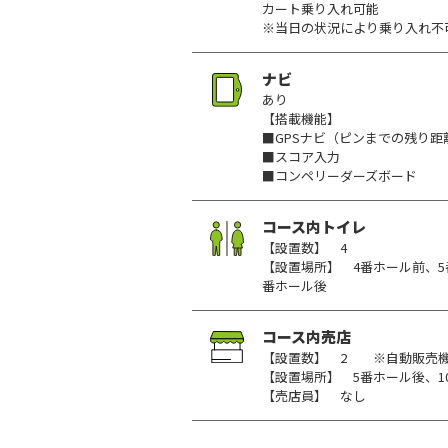
カート乗り入れ可能
※当日の状況により乗り入れ不
ナビ
あり
【搭載機能】
■GPSナビ（ピンまでの残り距
■スコア入力
■コンペリーダーズボード
コース内トイレ
【設置数】 4
【設置場所】 4番ホール前、5
番ホール後
コース内売店
【設置数】 2 ※自動販売
【設置場所】 5番ホール後、1
【売店員】 なし