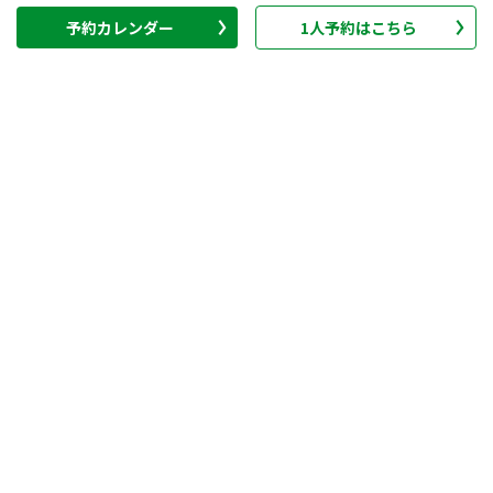
予約カレンダー
1人予約はこちら
GRAND
練習場・スクール
会員権
ポイントカード
特集
関連リンク
公式LINE
公式Instagram