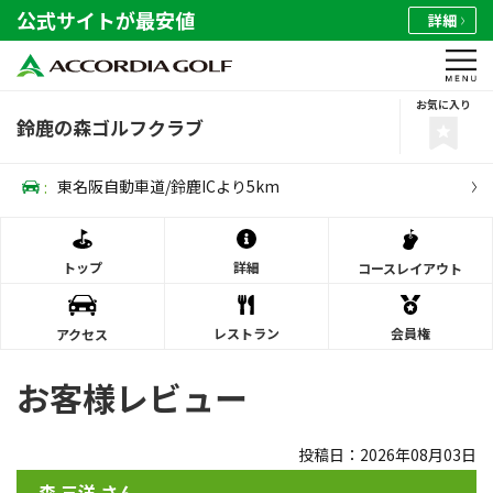
公式サイトが最安値
詳細
お気に入り
鈴鹿の森ゴルフクラブ
:
東名阪自動車道/鈴鹿ICより5km
トップ
詳細
コース
レイアウト
レストラン
会員権
アクセス
お客様レビュー
投稿日：2026年08月03日
森 三洋 さん