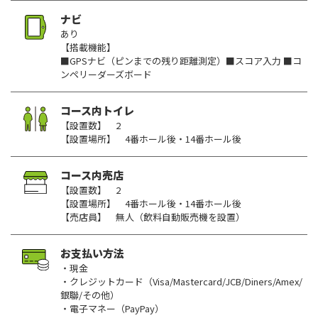
ナビ
あり
【搭載機能】
■GPSナビ（ピンまでの残り距離測定）■スコア入力 ■コ
ンペリーダーズボード
コース内トイレ
【設置数】 2
【設置場所】 4番ホール後・14番ホール後
コース内売店
【設置数】 2
【設置場所】 4番ホール後・14番ホール後
【売店員】 無人（飲料自動販売機を設置）
お支払い方法
・現金
・クレジットカード（Visa/Mastercard/JCB/Diners/Amex/
銀聯/その他）
・電子マネー（PayPay）