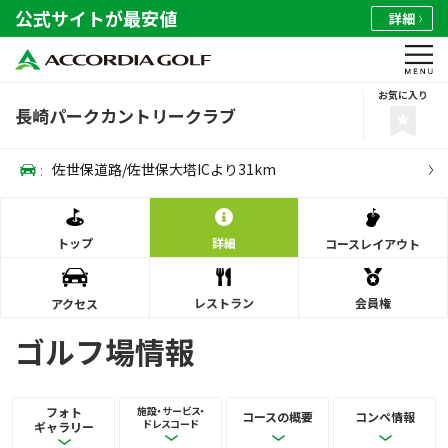
公式サイトが最安値
詳細
お気に入り
長崎パークカントリークラブ
:
佐世保道路/佐世保大塔ICより31km
トップ
詳細
コース
レイアウト
レストラン
会員権
アクセス
ゴルフ場情報
フォト
施設・サービス・
コースの概要
コンペ情報
ドレスコード
ギャラリー