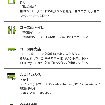
あり
【搭載機能】
■GPSナビ（ピンまでの残り距離測定）■スコア入力 ■コ
ンペリーダーズボード
コース内トイレ
【設置数】 2
【設置場所】 OUT2番ホール後、IN11番ホール後
コース内売店
コース内はドリンク自動販売機のみとなります
※現金および一部電子マネー(ID･WAON･楽天Edy･
QUICPay･PiTaPa･交通系ICなど)をご利用ください。
お支払い方法
・現金
・クレジットカード（Visa/Mastercard/JCB/Diners/Amex/
銀聯/その他）
・電子マネー（PayPay）
自動精算機