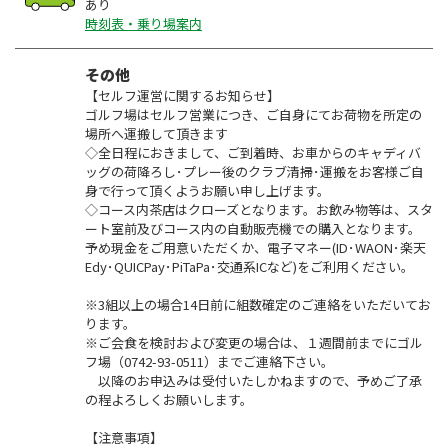
あり
時刻表・乗り場案内
その他
【セルフ運営に関するお知らせ】
ゴルフ場はセルフ営業につき、ご自身にてお荷物を所定の
場所へ運搬して頂きます
◇全日程におきまして、ご到着時、お車からのキャディバ
ッグの荷降ろし･プレー後のクラブ清掃･運搬をお客様ご自
身で行って頂くようお願い申し上げます。
◇コース内茶店はクローズとなります。お飲み物等は、スタ
ート室前及びコース内の自動販売機での購入となります。
予め現金をご用意いただくか、電子マネー(ID･WAON･楽天
Edy･QUICPay･PiTaPa･交通系ICなど)をご利用ください。
※3組以上の場合14日前に組数確定のご連絡をいただいてお
ります。
※ご会食を検討および変更の場合は、１週間前までにゴル
フ場（0742-93-0511）までご連絡下さい。
以降のお申込みは受付いたしかねますので、予めご了承
の程よろしくお願いします。
【注意事項】