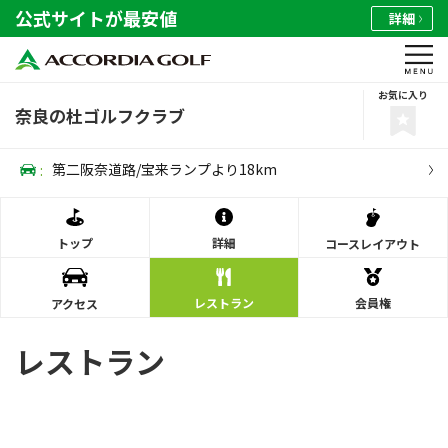
公式サイトが最安値
詳細
お気に入り
奈良の杜ゴルフクラブ
:
第二阪奈道路/宝来ランプより18km
トップ
詳細
コース
レイアウト
レストラン
会員権
アクセス
レストラン