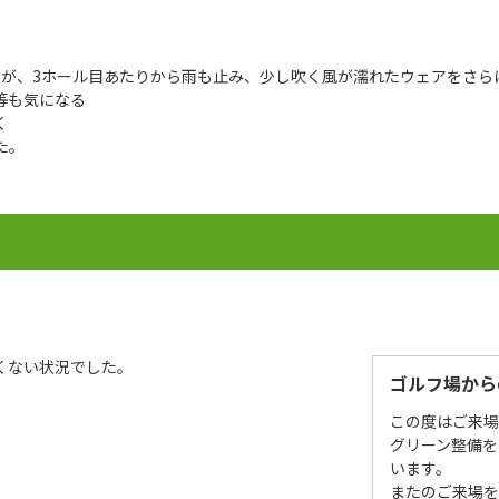
したが、3ホール目あたりから雨も止み、少し吹く風が濡れたウェアをさ
等も気になる
く
た。
］
くない状況でした。
ゴルフ場から
この度はご来
グリーン整備を
います。
またのご来場