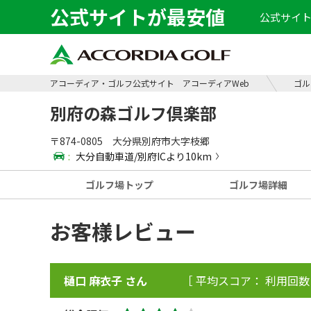
公式サイトが最安値
公式サイト
アコーディア・ゴルフ公式サイト アコーディアWeb
ゴル
別府の森ゴルフ倶楽部
〒874-0805 大分県別府市大字枝郷
:
大分自動車道/別府ICより10km
ゴルフ場
トップ
ゴルフ場
詳細
お客様レビュー
樋口 麻衣子 さん
［ 平均スコア： 利用回数