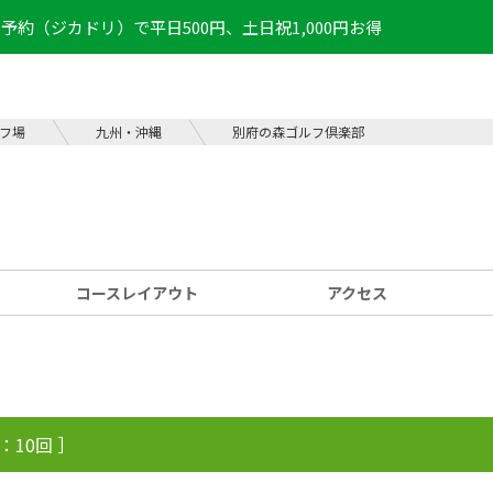
予約（ジカドリ）で平日500円、土日祝1,000円お得
フ場
九州・沖縄
別府の森ゴルフ倶楽部
コース
レイアウト
アクセス
：10回 ］