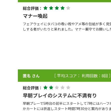
総合評価：
マナー喚起
フェアウェイにタバコの吸い殻やアメ等の包紙が多く見
しする者がいたりと呆れました。マナー厳守でお願いし
匿名 さん
［ 平均スコア： 利用回数：8回 
総合評価：
早朝プレイのシステムに不満有り
早朝プレーで5時台の前半にスタートして7時にはハーフ
かカートには折返しスタート時間7時30分と案内があり