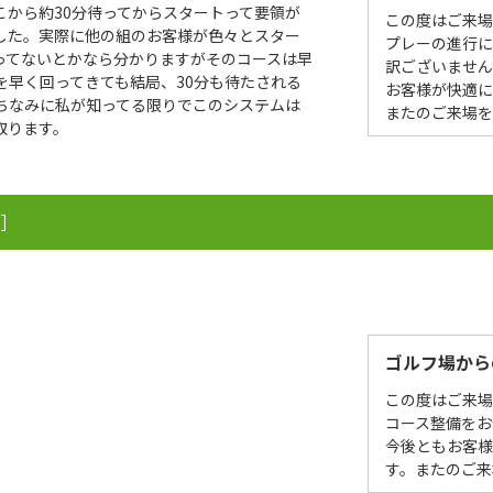
から約30分待ってからスタートって要領が
この度はご来
した。実際に他の組のお客様が色々とスター
プレーの進行
ってないとかなら分かりますがそのコースは早
訳ございません
を早く回ってきても結局、30分も待たされる
お客様が快適に
ちなみに私が知ってる限りでこのシステムは
またのご来場
取ります。
 ］
。
ゴルフ場から
この度はご来
コース整備をお
今後ともお客
す。またのご来