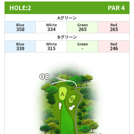
HOLE:2
PAR 4
Aグリーン
Blue
White
Green
Red
358
334
265
265
Bグリーン
Blue
White
Green
Red
339
315
-
246