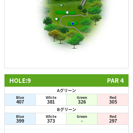
HOLE:9
PAR 4
Aグリーン
Blue
White
Green
Red
407
381
326
305
Bグリーン
Blue
White
Green
Red
399
373
-
297