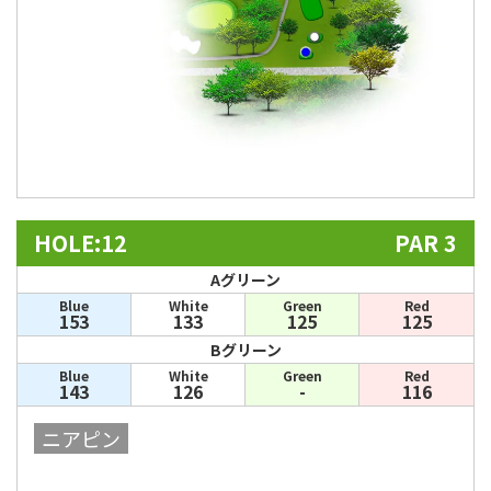
HOLE:12
PAR 3
Aグリーン
Blue
White
Green
Red
153
133
125
125
Bグリーン
Blue
White
Green
Red
143
126
-
116
ニアピン