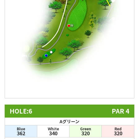
HOLE:6
PAR 4
Aグリーン
Blue
White
Green
Red
362
340
320
320