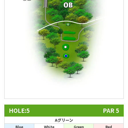
HOLE:5
PAR 5
Aグリーン
Blue
White
Green
Red