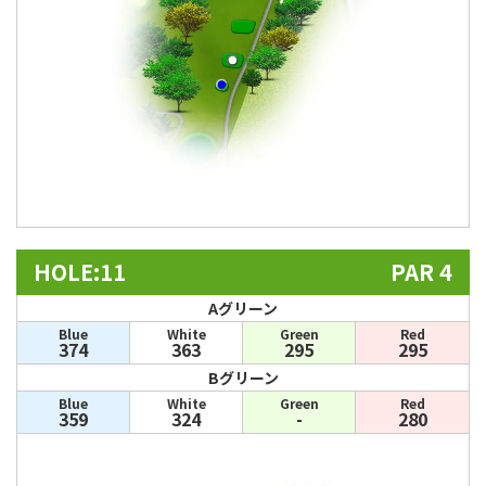
HOLE:11
PAR 4
Aグリーン
Blue
White
Green
Red
374
363
295
295
Bグリーン
Blue
White
Green
Red
359
324
-
280