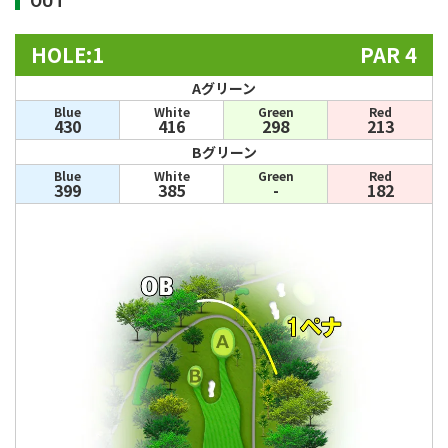
HOLE:1
PAR 4
Aグリーン
Blue
White
Green
Red
430
416
298
213
Bグリーン
Blue
White
Green
Red
399
385
-
182