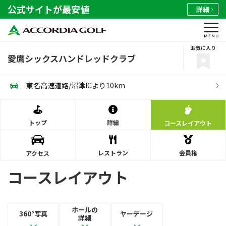
公式サイトが最安値
詳細
お気に入り
愛鷹シックスハンドレッドクラブ
:
東名高速道路/沼津ICより10km
トップ
詳細
コース
レイアウト
レストラン
会員権
アクセス
コースレイアウト
ホールの
360°写真
ヤーデージ
詳細