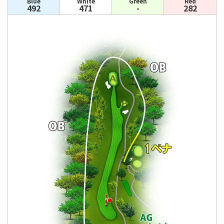
Blue
White
Green
Red
492
471
-
282