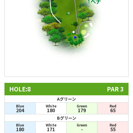
HOLE:8
PAR 3
Aグリーン
Blue
White
Green
Red
204
180
179
65
Bグリーン
Blue
White
Green
Red
180
171
-
55