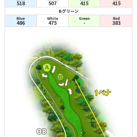
518
507
415
415
Bグリーン
Blue
White
Green
Red
486
475
-
383