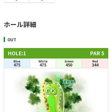
ホール詳細
OUT
HOLE:1
PAR 5
Blue
White
Green
Red
475
475
450
344