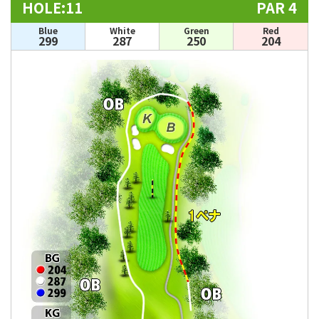
HOLE:11
PAR 4
Blue
White
Green
Red
299
287
250
204