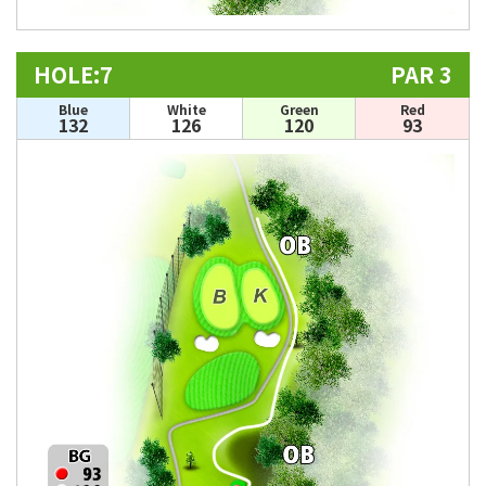
HOLE:7
PAR 3
Blue
White
Green
Red
132
126
120
93