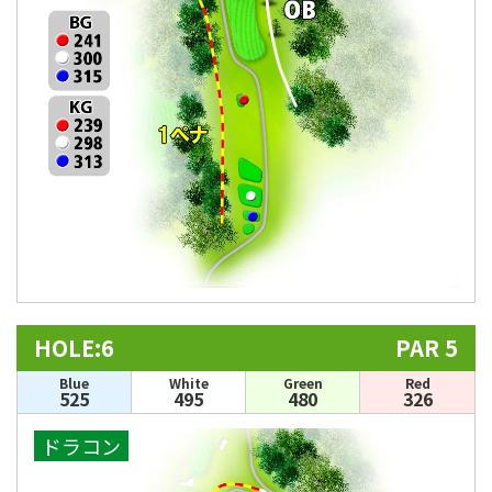
HOLE:6
PAR 5
Blue
White
Green
Red
525
495
480
326
ドラコン