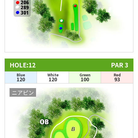
HOLE:12
PAR 3
Blue
White
Green
Red
120
120
100
93
ニアピン