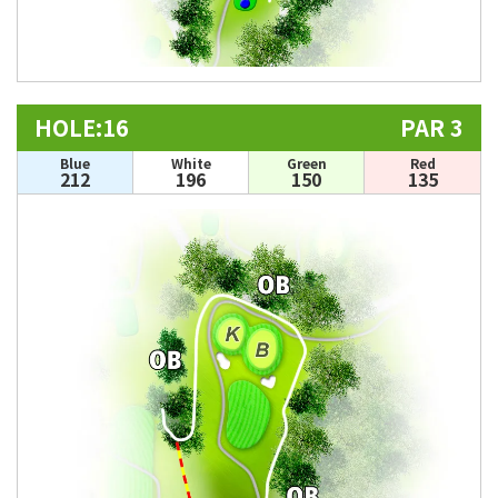
HOLE:16
PAR 3
Blue
White
Green
Red
212
196
150
135