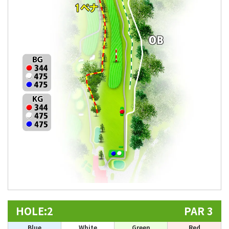
HOLE:2
PAR 3
Blue
White
Green
Red