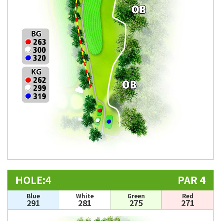
HOLE:4
PAR 4
Blue
White
Green
Red
291
281
275
271