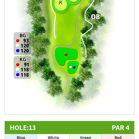
HOLE:13
PAR 4
Blue
White
Green
Red