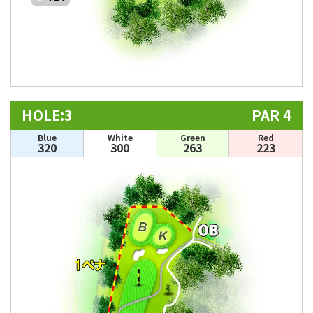
HOLE:3
PAR 4
Blue
White
Green
Red
320
300
263
223