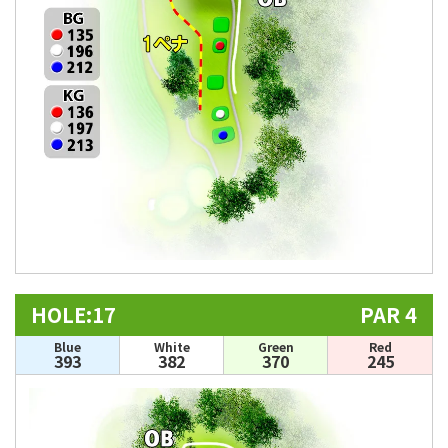
HOLE:17
PAR 4
Blue
White
Green
Red
393
382
370
245