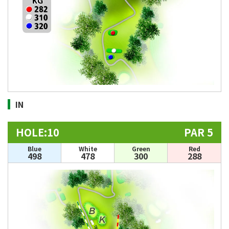
IN
HOLE:10
PAR 5
Blue
White
Green
Red
498
478
300
288