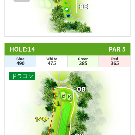
HOLE:14
PAR 5
Blue
White
Green
Red
490
475
385
365
ドラコン