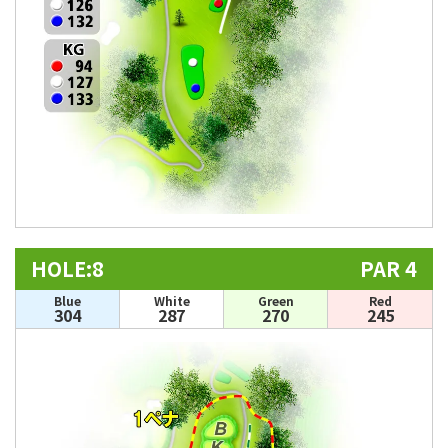
HOLE:8
PAR 4
Blue
White
Green
Red
304
287
270
245