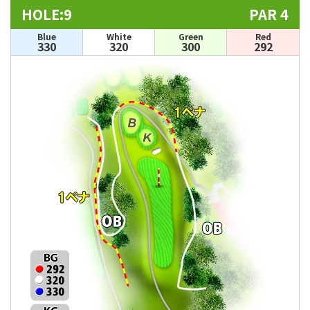
HOLE:9
PAR 4
Blue
White
Green
Red
330
320
300
292