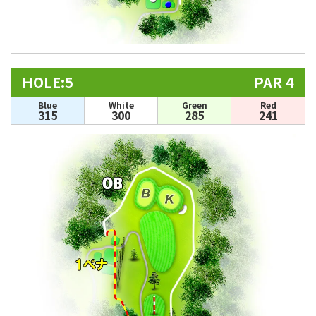
HOLE:5
PAR 4
Blue
White
Green
Red
315
300
285
241