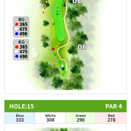
HOLE:15
PAR 4
Blue
White
Green
Red
333
308
290
278