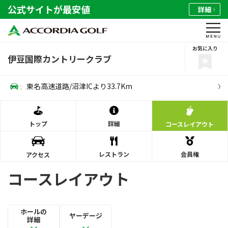
公式サイトが最安値
詳細
お気に入り
伊豆国際カントリークラブ
:
東名高速道路/沼津ICより33.7Km
トップ
詳細
コース
レイアウト
レストラン
会員権
アクセス
コースレイアウト
ホールの
ヤーデージ
詳細