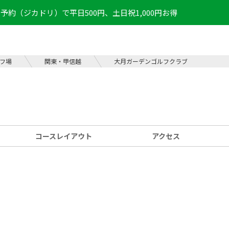
予約（ジカドリ）で平日500円、土日祝1,000円お得
フ場
関東・甲信越
大月ガーデンゴルフクラブ
コース
レイアウト
アクセス