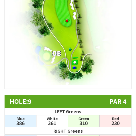
HOLE:9
PAR 4
LEFT Greens
Blue
White
Green
Red
386
361
310
230
RIGHT Greens