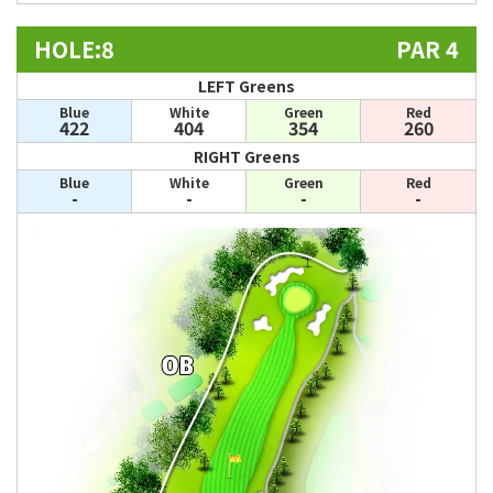
HOLE:8
PAR 4
LEFT Greens
Blue
White
Green
Red
422
404
354
260
RIGHT Greens
Blue
White
Green
Red
-
-
-
-