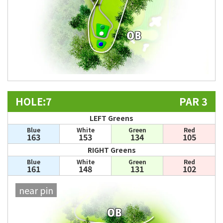
HOLE:7
PAR 3
LEFT Greens
Blue
White
Green
Red
163
153
134
105
RIGHT Greens
Blue
White
Green
Red
161
148
131
102
near pin