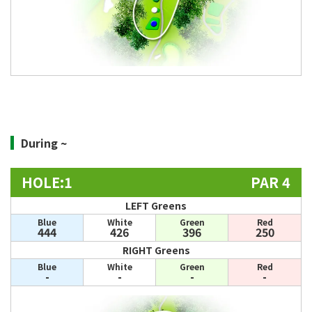
During ~
HOLE:1
PAR 4
LEFT Greens
Blue
White
Green
Red
444
426
396
250
RIGHT Greens
Blue
White
Green
Red
-
-
-
-