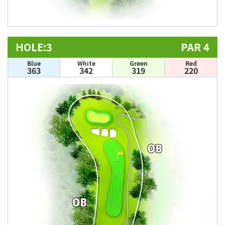
HOLE:3
PAR 4
Blue
White
Green
Red
363
342
319
220