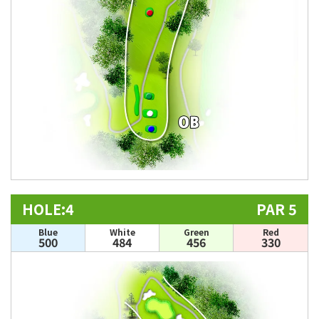
HOLE:4
PAR 5
Blue
White
Green
Red
500
484
456
330