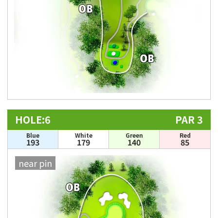
HOLE:6
PAR 3
Blue
White
Green
Red
193
179
140
85
near pin