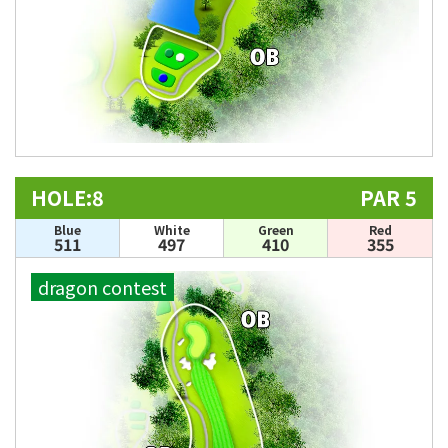
HOLE:8
PAR 5
Blue
White
Green
Red
511
497
410
355
dragon contest