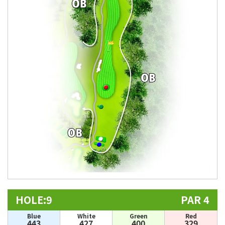
HOLE:9
PAR 4
Blue
White
Green
Red
443
427
400
329