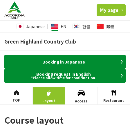
My page
Japanese
EN
한글
繁體
Green Highland Country Club
Booking in Japanese
Booking request in English
*Please allow time for confirmation.
TOP
Restaurant
Layout
Access
Course layout