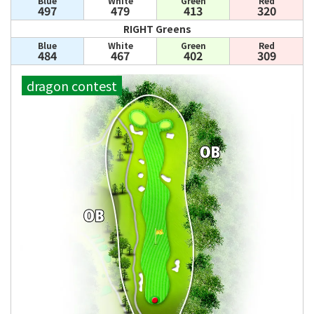
Blue
White
Green
Red
497
479
413
320
RIGHT Greens
Blue
White
Green
Red
484
467
402
309
dragon contest