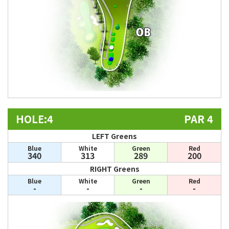
HOLE:4
PAR 4
LEFT Greens
Blue
White
Green
Red
340
313
289
200
RIGHT Greens
Blue
White
Green
Red
-
-
-
-