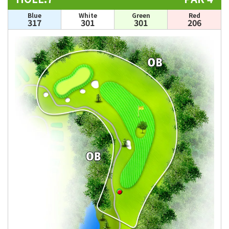
Blue
White
Green
Red
317
301
301
206