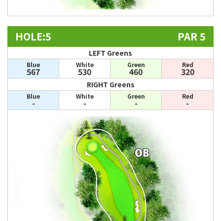
HOLE:5
PAR 5
LEFT Greens
Blue
White
Green
Red
567
530
460
320
RIGHT Greens
Blue
White
Green
Red
-
-
-
-