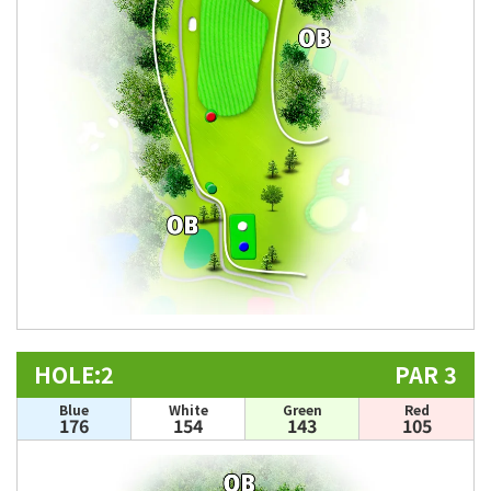
HOLE:2
PAR 3
Blue
White
Green
Red
176
154
143
105