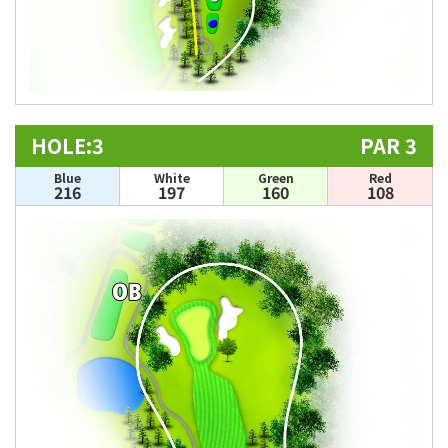
HOLE:3
PAR 3
Blue
White
Green
Red
216
197
160
108