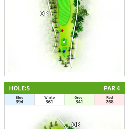
HOLE:5
PAR 4
Blue
White
Green
Red
394
361
341
268