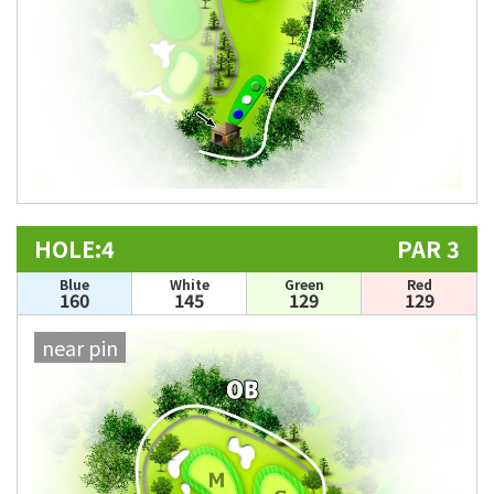
HOLE:4
PAR 3
Blue
White
Green
Red
160
145
129
129
near pin