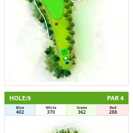
HOLE:9
PAR 4
Blue
White
Green
Red
402
370
362
288