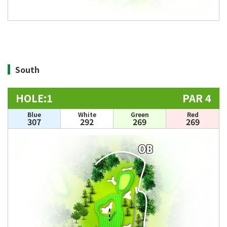
South
HOLE:1
PAR 4
Blue
White
Green
Red
307
292
269
269