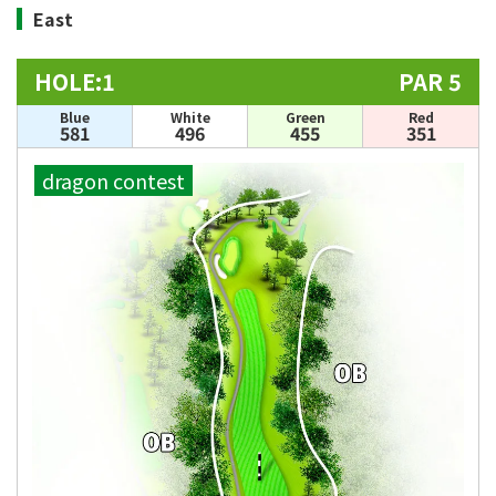
East
HOLE:1
PAR 5
Blue
White
Green
Red
581
496
455
351
dragon contest