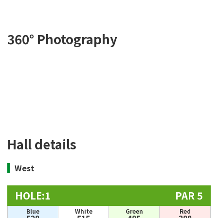
360° Photography
Hall details
West
HOLE:1
PAR 5
Blue
White
Green
Red