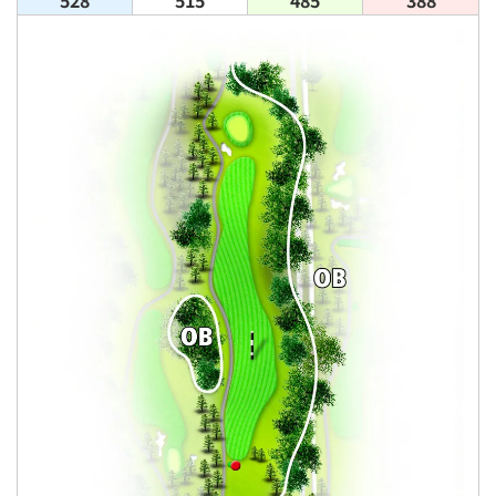
528
515
485
388