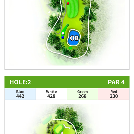
HOLE:2
PAR 4
Blue
White
Green
Red
442
428
268
230