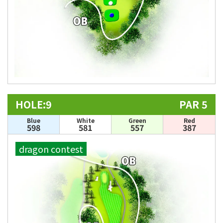
HOLE:9
PAR 5
Blue
White
Green
Red
598
581
557
387
dragon contest