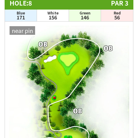
HOLE:8
PAR 3
Blue
White
Green
Red
171
156
146
56
near pin