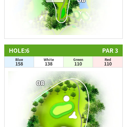
HOLE:6
PAR 3
Blue
White
Green
Red
158
138
110
110