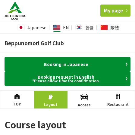
My page
Japanese
EN
한글
繁體
Beppunomori Golf Club
Booking in Japanese
Booking request in English
*Please allow time for confirmation.
TOP
Restaurant
Layout
Access
Course layout