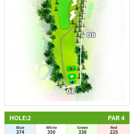
HOLE:2
PAR 4
Blue
White
Green
Red
374
350
338
225