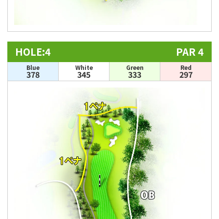
HOLE:4
PAR 4
Blue
White
Green
Red
378
345
333
297