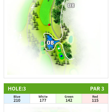
HOLE:3
PAR 3
Blue
White
Green
Red
210
177
142
115