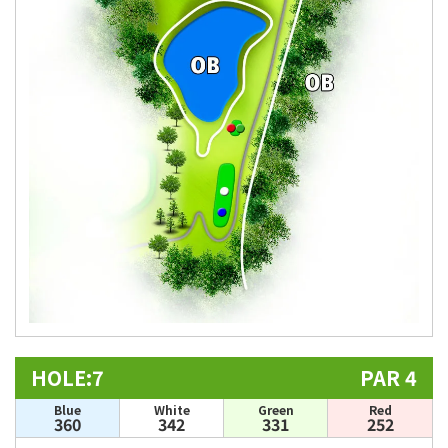
HOLE:7
PAR 4
Blue
White
Green
Red
360
342
331
252