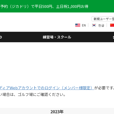
予約（ジカドリ）で平日500円、土日祝1,000円お得
新規ユーザー
EN
한글
D
練習場・スクール
ディアWebアカウントでのログイン（メンバー様限定）
が必要です
い場合は、ゴルフ場にご確認ください。
2023年