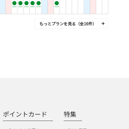
●
●
●
●
●
●
もっとプランを見る（全16件）
ポイントカード
特集