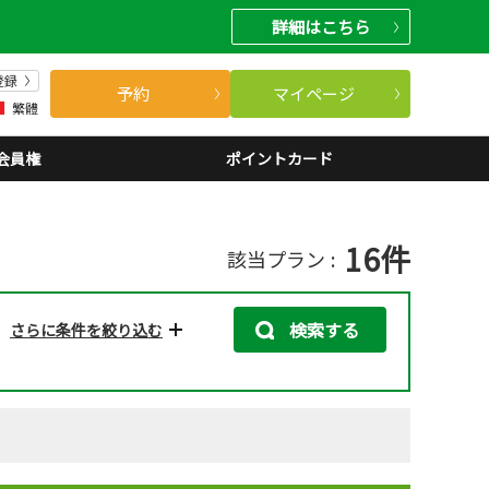
詳細
はこちら
登録
予約
マイページ
繁體
会員権
ポイントカード
16
件
該当プラン
検索する
さらに条件を絞り込む