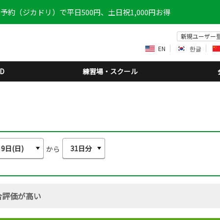
予約（ジカドリ）で平日500円、土日祝1,000円お得
新規ユーザー
EN
한글
D
練習場・スクール
から
合評価が高い