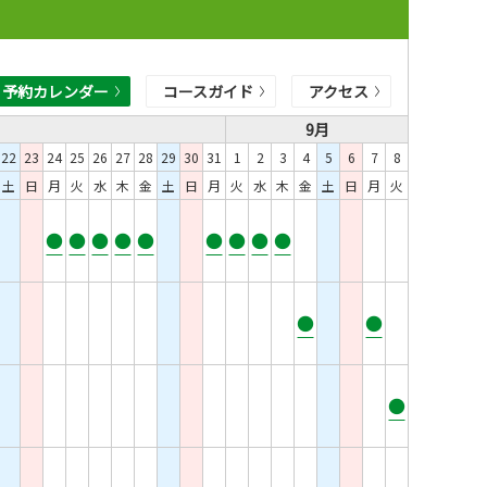
予約カレンダー
コースガイド
アクセス
9月
22
23
24
25
26
27
28
29
30
31
1
2
3
4
5
6
7
8
土
日
月
火
水
木
金
土
日
月
火
水
木
金
土
日
月
火
●
●
●
●
●
●
●
●
●
●
●
●