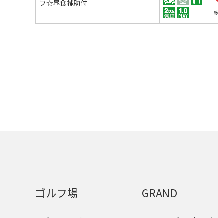
フ☆昼食補助付
ゴルフ場
GRAND