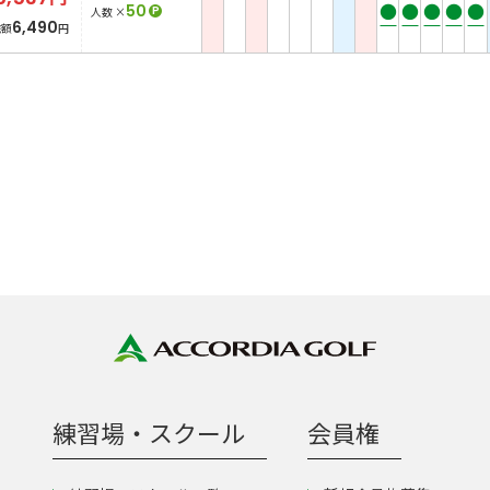
●
●
●
●
●
50
P
人数 ×
6,490
総額
円
練習場・スクール
会員権