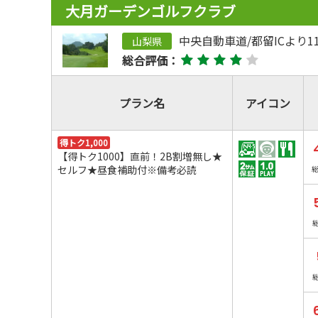
大月ガーデンゴルフクラブ
中央自動車道/都留ICより1
山梨県
総合評価：
プラン名
アイコン
得トク1,000
【得トク1000】直前！2B割増無し★
セルフ★昼食補助付※備考必読