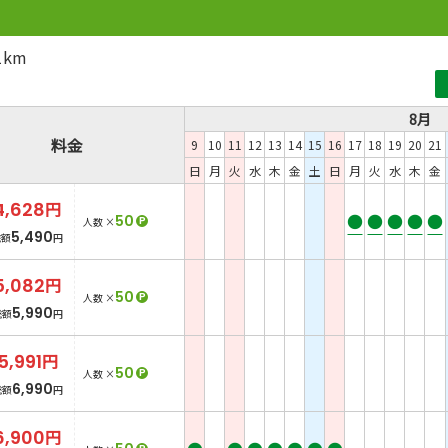
1km
8月
料金
9
10
11
12
13
14
15
16
17
18
19
20
21
日
月
火
水
木
金
土
日
月
火
水
木
金
4,628
円
●
●
●
●
●
50
P
人数 ×
5,490
総額
円
5,082
円
50
P
人数 ×
5,990
総額
円
5,991
円
50
P
人数 ×
6,990
総額
円
6,900
円