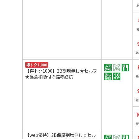
総
得トク1,000
【得トク1000】2B割増無し★セルフ
★昼食補助付※備考必読
総
1
【web優待】2B保証割増無し☆セル