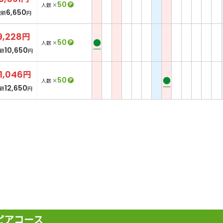
50
P
人数 ×
6,650
総額
円
9,228
円
●
50
P
人数 ×
10,650
額
円
11,046
円
●
50
P
人数 ×
12,650
額
円
ピアコース