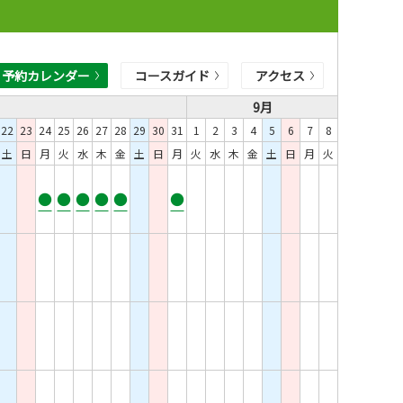
予約カレンダー
コースガイド
アクセス
9月
22
23
24
25
26
27
28
29
30
31
1
2
3
4
5
6
7
8
土
日
月
火
水
木
金
土
日
月
火
水
木
金
土
日
月
火
●
●
●
●
●
●