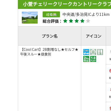
小萱チェリークリークカントリークラ
中央道/多治見ICより11km
岐阜県
総合評価：
プラン名
アイコン
【Cool Cart】2B割増なし★セルフ★
午後スルー★昼食別