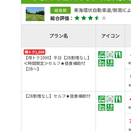
東海環状自動車道/御嵩ICよ
岐阜県
総合評価：
プラン名
アイコン
得トク1,000
【得トク1000】平日【2B割増なし】
≪時間限定≫セルフ★昼食補助付
【2B～】
【2B割増なし】セルフ★昼食補助付