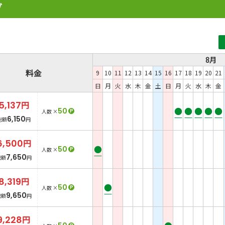
ブ
8月
料金
9
10
11
12
13
14
15
16
17
18
19
20
21
日
月
火
水
木
金
土
日
月
火
水
木
金
5,137
円
●
●
●
●
●
50
P
人数 ×
6,150
総額
円
6,500
円
●
50
P
人数 ×
7,650
総額
円
8,319
円
●
50
P
人数 ×
9,650
総額
円
9,228
円