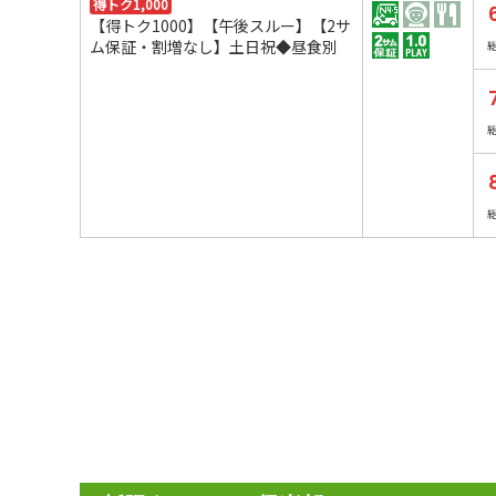
得トク1,000
【得トク1000】【午後スルー】【2サ
ム保証・割増なし】土日祝◆昼食別