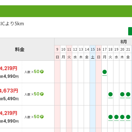
Cより5km
8月
料金
9
10
11
12
13
14
15
16
17
18
19
20
21
日
月
火
水
木
金
土
日
月
火
水
木
金
4,219
円
●
50
P
人数 ×
4,990
総額
円
4,673
円
●
●
●
50
P
人数 ×
5,490
総額
円
4,219
円
●
●
●
●
50
P
人数 ×
4,990
総額
円