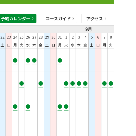
予約カレンダー
コースガイド
アクセス
9月
22
23
24
25
26
27
28
29
30
31
1
2
3
4
5
6
7
8
土
日
月
火
水
木
金
土
日
月
火
水
木
金
土
日
月
火
●
●
●
●
●
●
●
●
●
●
●
●
●
●
●
●