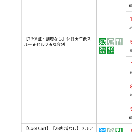
総
【2B保証・割増なし】休日★午後ス
ルー★セルフ★昼食別
総
【Cool Cart】【2B割増なし】セルフ