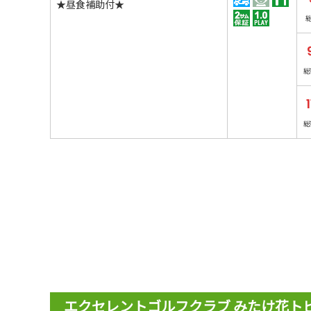
★昼食補助付★
総
総
エクセレントゴルフクラブ みたけ花ト