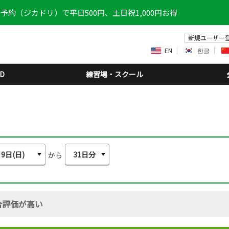
予約（ジカドリ）で平日500円、土日祝1,000円お得
新規ユーザー
EN
한글
D
練習場・スクール
から
合評価が高い