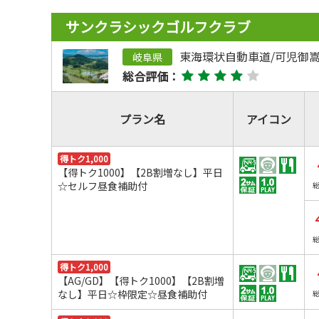
サンクラシックゴルフクラブ
東海環状自動車道/可児御嵩I
岐阜県
総合評価：
プラン名
アイコン
得トク1,000
【得トク1000】【2B割増なし】平日
☆セルフ昼食補助付
得トク1,000
【AG/GD】【得トク1000】【2B割増
なし】平日☆枠限定☆昼食補助付