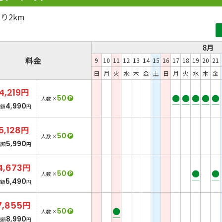
り2km
8月
料金
9
10
11
12
13
14
15
16
17
18
19
20
21
日
月
火
水
木
金
土
日
月
火
水
木
金
4,219
円
●
●
●
●
●
50
P
人数 ×
4,990
総額
円
5,128
円
50
P
人数 ×
5,990
総額
円
4,673
円
●
●
50
P
人数 ×
5,490
総額
円
7,855
円
●
50
P
人数 ×
8,990
総額
円