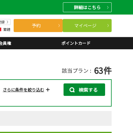
詳細
はこちら
登録
予約
マイページ
繁體
会員権
ポイントカード
63
件
該当プラン
検索する
さらに条件を絞り込む