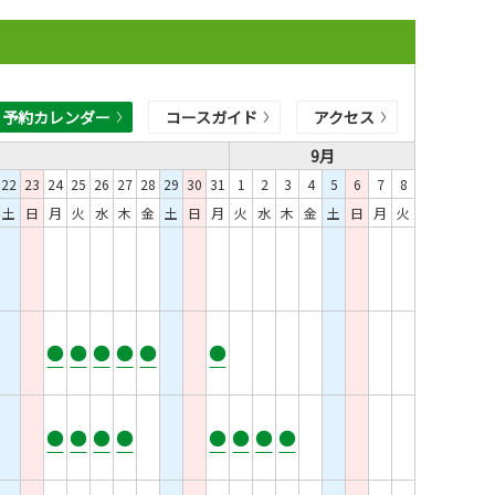
予約カレンダー
コースガイド
アクセス
9月
22
23
24
25
26
27
28
29
30
31
1
2
3
4
5
6
7
8
土
日
月
火
水
木
金
土
日
月
火
水
木
金
土
日
月
火
●
●
●
●
●
●
●
●
●
●
●
●
●
●