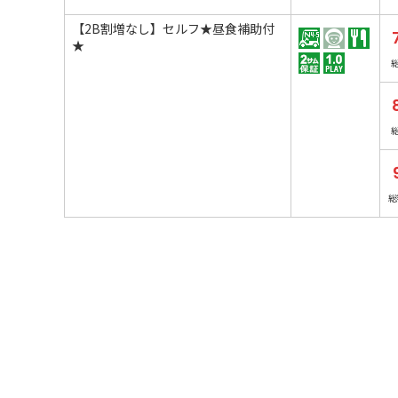
【2B割増なし】セルフ★昼食補助付
★
総