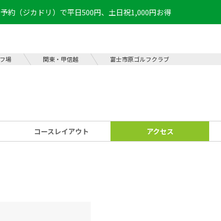
予約（ジカドリ）で平日500円、土日祝1,000円お得
フ場
関東・甲信越
富士市原ゴルフクラブ
コース
レイアウト
アクセス