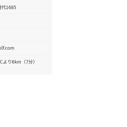
1685
olf.com
Cより6km（7分）