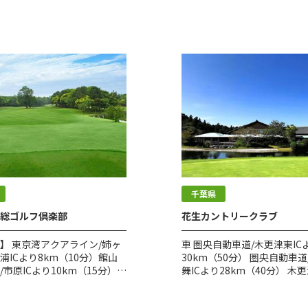
千葉県
総ゴルフ倶楽部
花生カントリークラブ
】 東京湾アクアライン/姉ヶ
車 圏央自動車道/木更津東IC
浦ICより8km（10分）館山
30km（50分） 圏央自動車道
/市原ICより10km（15分）
舞ICより28km（40分） 木更
R内房線・五井駅 【タクシ
ら国道410号線を経て久留里
駅から約25分 約5,500円
里駅前を左折（大多喜方面）