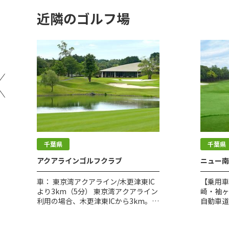
近隣のゴルフ場
千葉県
千葉県
アクアラインゴルフクラブ
ニュー南
車： 東京湾アクアライン/木更津東IC
【乗用車
より3km（5分） 東京湾アクアライン
崎・袖ヶ
利用の場合、木更津東ICから3km。
自動車道
館山自動車道/姉崎袖ヶ浦ICより
【電車】 J
10km（10分） 姉崎袖ヶ浦ICを出て国
ー】 五井