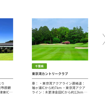
千葉県
東京湾カントリークラブ
より
車： ・東京湾アクアライン連絡道：
/市原鶴
袖ヶ浦ICから約7km ・東京湾アクア
津東ICか
ライン：木更津金田ICから約12km ・
へ。久留
館山自動車道：姉崎袖ヶ浦ICから約
。国道
5km 袖ヶ浦ICからは、料金所を出て