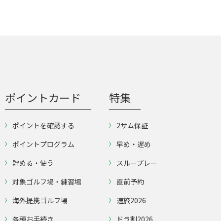
を右折し
国道16号を左折し、神納交差点を右
折。道なりに進み広域農道最初の信号
勝浦駅下
を左折、平成通りを標識に従いコース
へ。 姉崎袖ヶ浦ICからは、料金所を出
て右折。1つ目の信号を右折し、道な
りに進みさらに高速道の上をまたぎ、
標識に従い右折してコースへ。 その
他： ・JR内房線：長浦駅（クラブバ
スあり、定時運行） ・タクシー： 長
浦駅から5分1,000円前後 ・袖ヶ浦バ
ポイントカード
特集
スターミナル（土日祝のみ、予約制）
ポイントを確認する
2サム保証
ポイントプログラム
早め・遅め
貯める・使う
スループレー
対象ゴルフ場・練習場
直前予約
海外提携ゴルフ場
速旅2026
各種お手続き
ドラ割2026