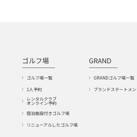
道410号線を右折、約6km直進し久留
※202
里線・馬来田駅信号左折、そのまま直
ラブバス
進してコースへ。 電車： JR内房線・
木更津駅 タクシー： 木更津駅から約
30分 5,000円
ゴルフ場
GRAND
ゴルフ場一覧
GRANDゴルフ場一覧
1人予約
ブランドステートメン
レンタルクラブ
オンライン予約
宿泊施設付きゴルフ場
リニューアルしたゴルフ場