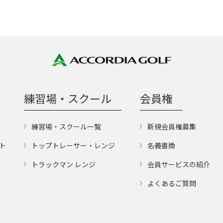
6年3月29日をもって、送迎のク
465号線を経て上総中野駅前
運行が廃止となりました。
てコースへ。 電車 JR外房線・勝
浦駅 タクシー （JR外房線・
車）勝浦駅から20分 4,000円
練習場・スクール
会員権
練習場・スクール一覧
新規会員権募集
ト
トップトレーサー・レンジ
名義書換
トラックマン レンジ
会員サービスの紹介
よくあるご質問