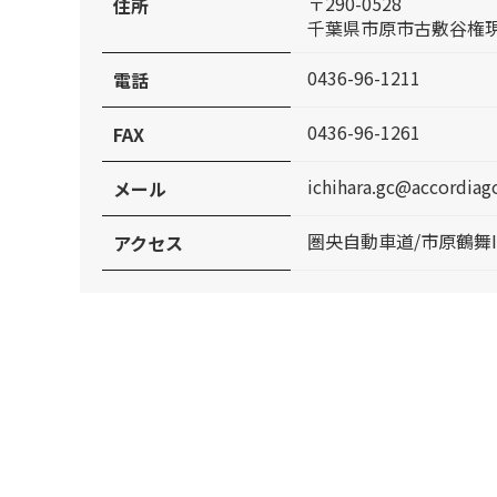
〒290-0528
住所
千葉県市原市古敷谷権現代
0436-96-1211
電話
0436-96-1261
FAX
ichihara.gc@accordiag
メール
圏央自動車道/市原鶴舞I
アクセス