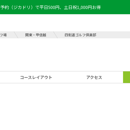
予約（ジカドリ）で平日500円、土日祝1,000円お得
フ場
関東・甲信越
四街道ゴルフ倶楽部
コース
レイアウト
アクセス