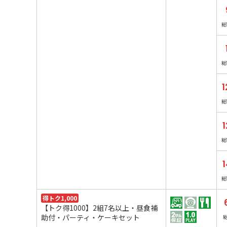
総
総
1
総
1
総
総
得トク1,000
【トク得1000】2組7名以上・昼食補
助付・パーティ・ケーキセット