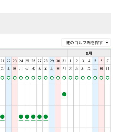
他のゴルフ場を探す
9月
21
22
23
24
25
26
27
28
29
30
31
1
2
3
4
5
6
7
金
土
日
月
火
水
木
金
土
日
月
火
水
木
金
土
日
月
●
●
●
●
●
●
●