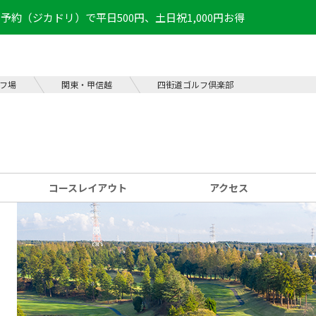
予約（ジカドリ）で平日500円、土日祝1,000円お得
フ場
関東・甲信越
四街道ゴルフ倶楽部
コース
レイアウト
アクセス