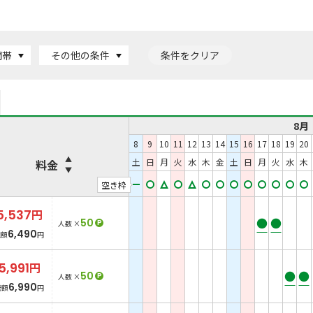
間帯
その他の条件
条件をクリア
8月
8
9
10
11
12
13
14
15
16
17
18
19
20
土
日
月
火
水
木
金
土
日
月
火
水
木
料金
空き枠
5,537
円
●
●
50
P
人数 ×
6,490
総額
円
5,991
円
●
●
50
P
人数 ×
6,990
総額
円