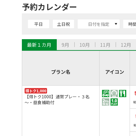
予約カレンダー
平日
土日祝
時
最新１カ月
9月
10月
11月
12月
プラン名
アイコン
得トク1,000
【得トク1000】通常プレー・３名
～・昼食補助付