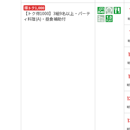
得トク1,000
【トク得1000】3組9名以上・パーテ
ィ料理(A)・昼食補助付
総
1
総
1
総