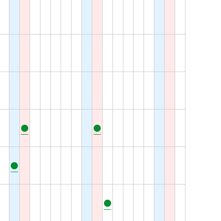
●
●
●
●