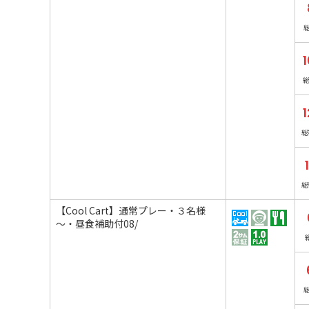
1
1
総
総
【Cool Cart】通常プレー・３名様
～・昼食補助付08/