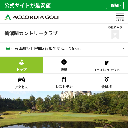
公式サイトが最安値
詳細
お気に入り
美濃関カントリークラブ
:
東海環状自動車道/富加関ICより5km
トップ
詳細
コース
レイアウト
レストラン
会員権
アクセス