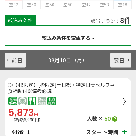
空32
空50
空50
空50
空42
空53
空18
8
件
絞込み条件
該当プラン：
絞込み条件を変更する
前日
08月10日（月）
翌日
◎【4B限定】[枠限定]土日祝・特定日☆セルフ昼
食補助付※備考必読
5,873
円
人数 ×
50
P
（総額
6,990
円）
スタート時間
1
空枠数