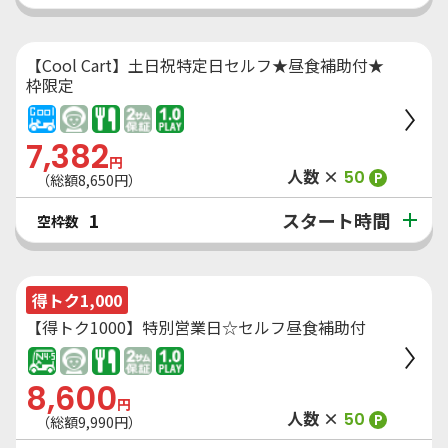
【Cool Cart】土日祝特定日セルフ★昼食補助付★
枠限定
7,382
円
人数 ×
50
P
（総額
8,650
円）
スタート時間
1
空枠数
得トク1,000
【得トク1000】特別営業日☆セルフ昼食補助付
8,600
円
人数 ×
50
P
（総額
9,990
円）