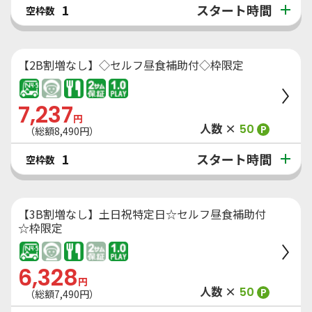
スタート時間
1
空枠数
【2B割増なし】◇セルフ昼食補助付◇枠限定
7,237
円
人数 ×
50
P
（総額
8,490
円）
スタート時間
1
空枠数
【3B割増なし】土日祝特定日☆セルフ昼食補助付
☆枠限定
6,328
円
人数 ×
50
P
（総額
7,490
円）