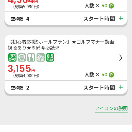
円
人数 ×
50
P
（総額
5,990
円）
スタート時間
4
空枠数
【初心者応援9ホールプラン】★ゴルフマナー動画
視聴あり★※備考必読※
3,155
円
人数 ×
50
P
（総額
4,000
円）
スタート時間
2
空枠数
アイコンの説明