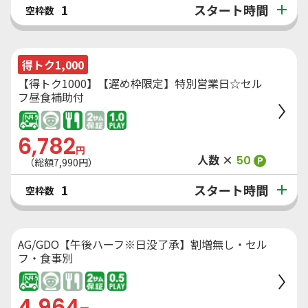
スタート時間
1
空枠数
得トク1,000
【得トク1000】【遅め枠限定】特別営業日☆セル
フ昼食補助付
6,782
円
人数 ×
50
P
（総額
7,990
円）
スタート時間
1
空枠数
AG/GDO【午後ハーフ※日没了承】割増無し・セル
フ・食事別
4,964