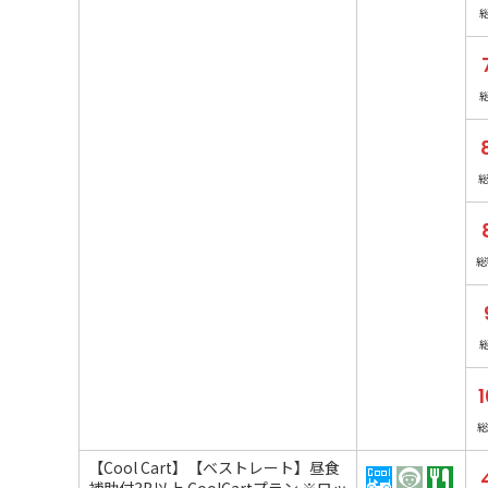
総
総
【Cool Cart】【ベストレート】昼食
補助付3B以上 CoolCartプラン ※ロッ