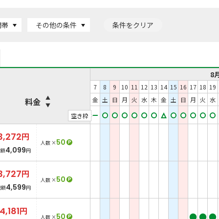
間帯
その他の条件
条件をクリア
8
7
8
9
10
11
12
13
14
15
16
17
18
19
金
土
日
月
火
水
木
金
土
日
月
火
水
料金
空き枠
3,272
円
50
P
人数 ×
4,099
総額
円
3,727
円
50
P
人数 ×
4,599
総額
円
4,181
円
●
●
●
50
P
人数 ×