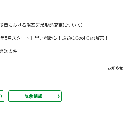
期間における浴室営業形態変更について】
26年5月スタート】早い者勝ち！話題のCool Cart解禁！
発送の件
お知らせ
気象情報