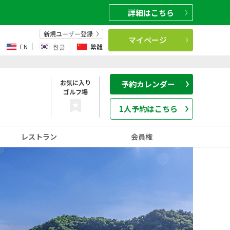
詳細
はこちら
新規ユーザー登録
マイページ
EN
한글
繁體
お気に入り
予約カレンダー
ゴルフ場
1人予約はこちら
レストラン
会員権