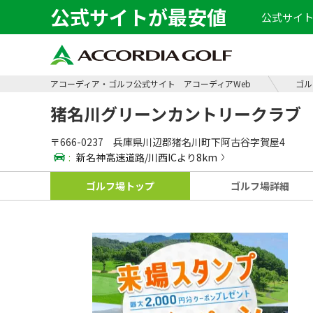
公式サイトが最安値
公式サイト
アコーディア・ゴルフ公式サイト アコーディアWeb
ゴル
猪名川グリーンカントリークラブ
〒666-0237 兵庫県川辺郡猪名川町下阿古谷字賀屋4
:
新名神高速道路/川西ICより8km
ゴルフ場
トップ
ゴルフ場
詳細