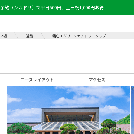
予約（ジカドリ）で平日500円、土日祝1,000円お得
フ場
近畿
猪名川グリーンカントリークラブ
コース
レイアウト
アクセス