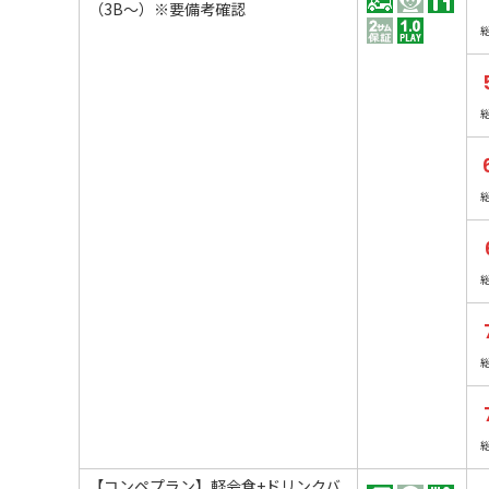
（3B～）※要備考確認
【コンペプラン】軽会食+ドリンクバ