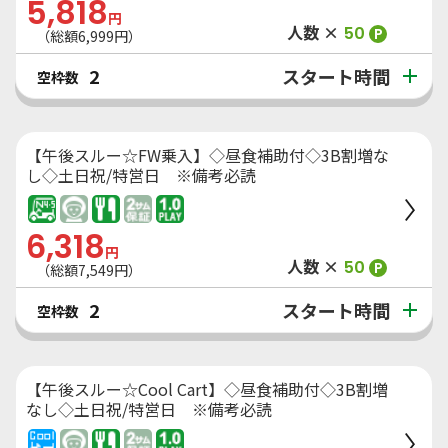
5,818
円
人数 ×
50
P
（総額
6,999
円）
スタート時間
2
空枠数
【午後スルー☆FW乗入】◇昼食補助付◇3B割増な
し◇土日祝/特営日 ※備考必読
6,318
円
人数 ×
50
P
（総額
7,549
円）
スタート時間
2
空枠数
【午後スルー☆Cool Cart】◇昼食補助付◇3B割増
なし◇土日祝/特営日 ※備考必読