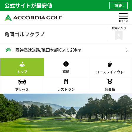
公式サイトが最安値
詳細
お気に入り
亀岡ゴルフクラブ
:
阪神高速道路/池田木部ICより20km
トップ
詳細
コース
レイアウト
レストラン
会員権
アクセス