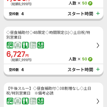
人数 ×
50
P
（総額
8,999
円）
スタート時間
4
空枠数
◇昼食補助付◇4B限定◇時間限定(1)◇土日祝/特
別営業日
6,727
円
人数 ×
50
P
（総額
7,999
円）
スタート時間
4
空枠数
【午後スルー】◇昼食補助付◇3B割増なし◇土日
祝/特別営業日 ※備考必読