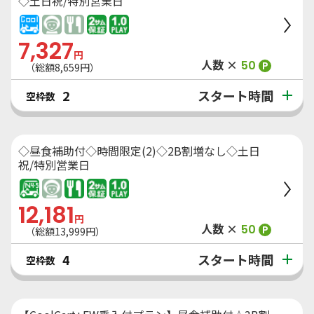
◇土日祝/特別営業日
7,327
円
人数 ×
50
P
（総額
8,659
円）
スタート時間
2
空枠数
◇昼食補助付◇時間限定(2)◇2B割増なし◇土日
祝/特別営業日
12,181
円
人数 ×
50
P
（総額
13,999
円）
スタート時間
4
空枠数