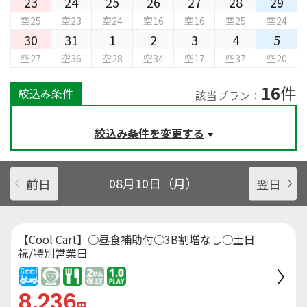
23
24
25
26
27
28
29
空25
空23
空24
空16
空16
空25
空24
30
31
1
2
3
4
5
空27
空36
空28
空34
空17
空37
空20
16
件
絞込み条件
該当プラン：
絞込み条件を変更する
前日
08月10日（月）
翌日
【Cool Cart】○昼食補助付○3B割増なし○土日
祝/特別営業日
8,236
円