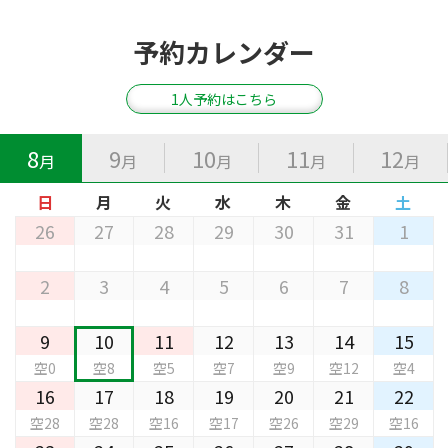
予約カレンダー
1人予約はこちら
8
9
10
11
12
月
月
月
月
月
日
月
火
水
木
金
土
26
27
28
29
30
31
1
2
3
4
5
6
7
8
9
10
11
12
13
14
15
空0
空8
空5
空7
空9
空12
空4
16
17
18
19
20
21
22
空28
空28
空16
空17
空26
空29
空16