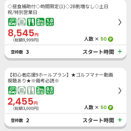
◇昼食補助付◇時間限定(1)◇2B割増なし◇土日
祝/特別営業日
8,545
円
人数 ×
50
P
（総額
9,999
円）
スタート時間
3
空枠数
【初心者応援9ホールプラン】★ゴルフマナー動画
視聴あり★※備考必読※
2,455
円
人数 ×
50
P
（総額
3,000
円）
スタート時間
2
空枠数