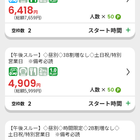
6,418
円
人数 ×
50
P
（総額
7,659
円）
スタート時間
2
空枠数
【午後スルー】◇昼別◇3B割増なし◇土日祝/特別
営業日 ※備考必読
4,909
円
人数 ×
50
P
（総額
5,999
円）
スタート時間
2
空枠数
【午後スルー】◇昼別◇時間限定◇2B割増なし◇
土日祝/特別営業日 ※備考必読