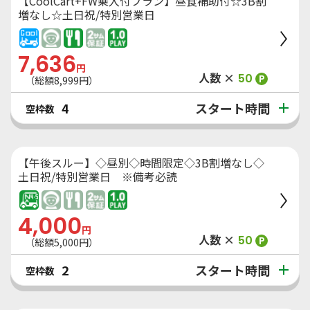
【CoolCart+FW乗入付プラン】昼食補助付☆3B割
増なし☆土日祝/特別営業日
7,636
円
人数 ×
50
P
（総額
8,999
円）
スタート時間
4
空枠数
【午後スルー】◇昼別◇時間限定◇3B割増なし◇
土日祝/特別営業日 ※備考必読
4,000
円
人数 ×
50
P
（総額
5,000
円）
スタート時間
2
空枠数