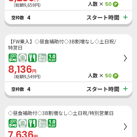
人数 ×
50
P
（総額
9,659
円）
スタート時間
4
空枠数
【FW乗入】◇昼食補助付◇3B割増なし◇土日祝/
特営日
8,136
円
人数 ×
50
P
（総額
9,549
円）
スタート時間
4
空枠数
◇昼食補助付◇3B割増なし◇土日祝/特別営業日
7,636
円