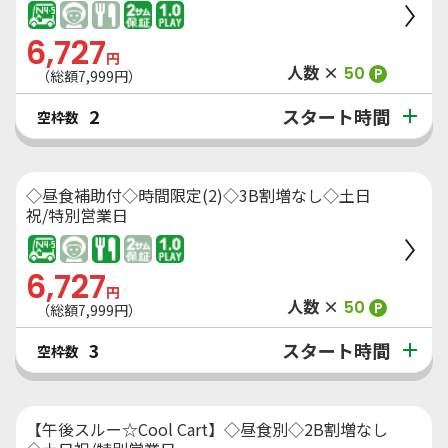
6,727
円
人数 ×
50
P
（総額
7,999
円）
スタート時間
2
空枠数
◇昼食補助付◇時間限定(2)◇3B割増なし◇土日
祝/特別営業日
6,727
円
人数 ×
50
P
（総額
7,999
円）
スタート時間
3
空枠数
【午後スルー☆Cool Cart】◇昼食別◇2B割増なし