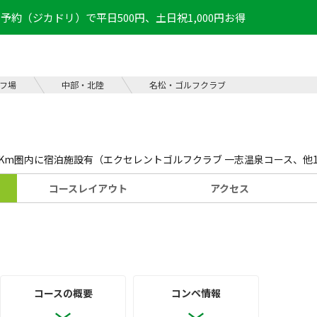
予約（ジカドリ）で平日500円、土日祝1,000円お得
フ場
中部・北陸
名松・ゴルフクラブ
5Km圏内に宿泊施設有（エクセレントゴルフクラブ 一志温泉コース、他
コース
レイアウト
アクセス
コースの概要
コンペ情報