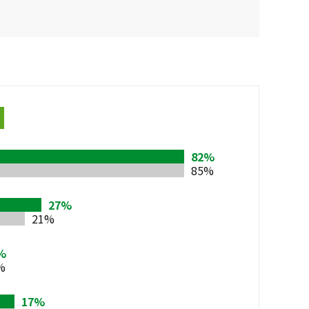
82%
85%
27%
21%
%
%
17%