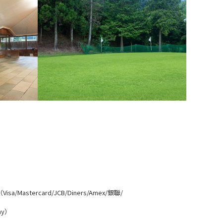
Mastercard/JCB/Diners/Amex/銀聯/
ay）