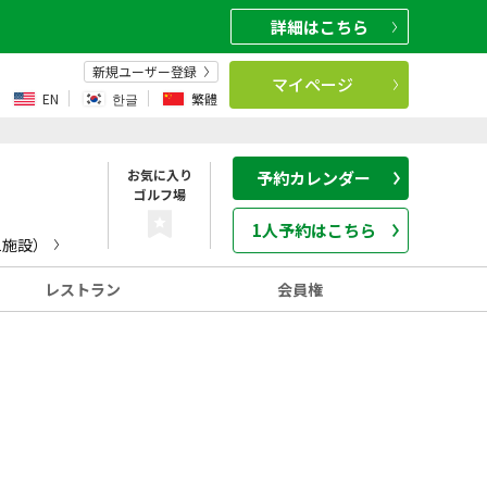
詳細
はこちら
新規ユーザー登録
マイページ
EN
한글
繁體
お気に入り
予約カレンダー
ゴルフ場
1人予約はこちら
1施設）
レストラン
会員権