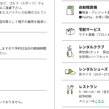
ンなど、ゴルフ（スポーツ）ウェ
自動精算機
はご遠慮下さい。
またスパイクレス仕様のゴルフシ
■現金・クレジット
■PayPay、お使い
症対策として帽子の着用を推奨い
宅配サービス
ヤマト運輸（フロン
レンタルクラブ
しますので予約日当日の開場時間
男性用1セット 貸出料
さい。
女性用1ハーフセット
レンタルシューズ
各サイズ（23.0～27
レストラン
9：00～16：00（
前予約制
メニューは
こちら
いておりません。