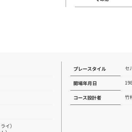
セ
プレースタイル
19
開場年月日
竹
コース設計者
コーライ）