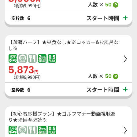
円
人数 ×
50
P
（総額
9,990
円）
スタート時間
6
空枠数
【薄暮ハーフ】★昼食なし★※ロッカー&お風呂な
し※
5,873
円
人数 ×
50
P
（総額
6,990
円）
スタート時間
6
空枠数
【初心者応援プラン】★ゴルフマナー動画視聴あ
り★※備考必読※