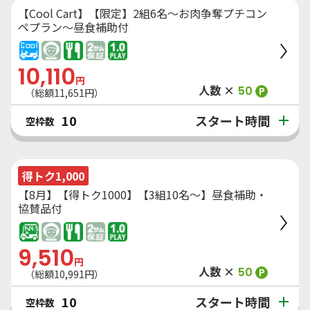
【Cool Cart】【限定】2組6名～お肉争奪プチコン
ペプラン～昼食補助付
10,110
円
人数 ×
50
P
（総額
11,651
円）
スタート時間
10
空枠数
得トク1,000
【8月】【得トク1000】【3組10名～】昼食補助・
協賛品付
9,510
円
人数 ×
50
P
（総額
10,991
円）
スタート時間
10
空枠数