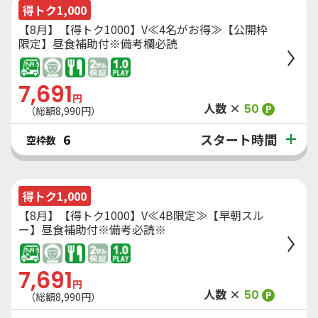
得トク1,000
【8月】【得トク1000】V≪4名がお得≫【公開枠
限定】昼食補助付※備考欄必読
7,691
円
人数 ×
50
P
（総額
8,990
円）
スタート時間
6
空枠数
得トク1,000
【8月】【得トク1000】V≪4B限定≫【早朝スル
ー】昼食補助付※備考必読※
7,691
円
人数 ×
50
P
（総額
8,990
円）