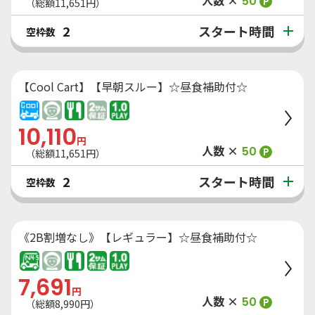
人数 ×
50
P
（総額
11,651
円）
スタート時間
2
空枠数
【Cool Cart】【早朝スルー】☆昼食補助付☆
10,110
円
人数 ×
50
P
（総額
11,651
円）
スタート時間
2
空枠数
《2B割増なし》【レギュラー】☆昼食補助付☆
7,691
円
人数 ×
50
P
（総額
8,990
円）