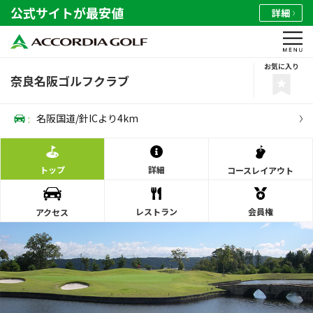
公式サイトが最安値
詳細
お気に入り
奈良名阪ゴルフクラブ
:
名阪国道/針ICより4km
トップ
詳細
コース
レイアウト
レストラン
会員権
アクセス