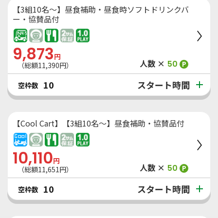
【3組10名～】昼食補助・昼食時ソフトドリンクバ
ー・協賛品付
9,873
円
人数 ×
50
P
（総額
11,390
円）
スタート時間
10
空枠数
【Cool Cart】【3組10名～】昼食補助・協賛品付
10,110
円
人数 ×
50
P
（総額
11,651
円）
スタート時間
10
空枠数