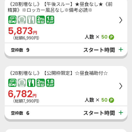
《2B割増なし》【午後スルー】★昼食なし★《前
精算》※ロッカー風呂なし※備考必読※
5,873
円
人数 ×
50
P
（総額
6,990
円）
スタート時間
9
空枠数
《2B割増なし》【公開枠限定】☆昼食補助付☆
6,782
円
人数 ×
50
P
（総額
7,990
円）
スタート時間
6
空枠数