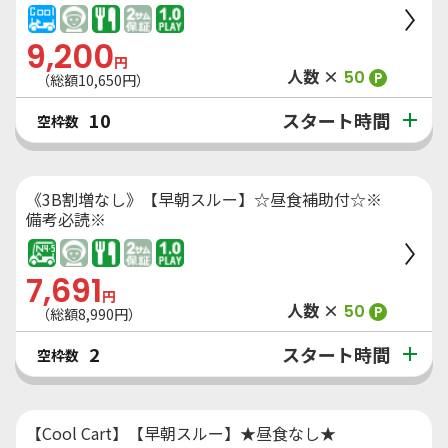
9,200
円
人数 ×
50
P
（総額
10,650
円）
スタート時間
10
空枠数
《3B割増なし》【早朝スルー】☆昼食補助付☆※
備考必読※
7,691
円
人数 ×
50
P
（総額
8,990
円）
スタート時間
2
空枠数
【Cool Cart】【早朝スルー】★昼食なし★