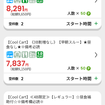
8,291
円
人数 ×
50
P
（総額
9,650
円）
スタート時間
2
空枠数
【Cool Cart】《3B割増なし》【早朝スルー】★昼
食なし★※備考必読
7,837
円
人数 ×
50
P
（総額
9,150
円）
スタート時間
2
空枠数
【Cool Cart】≪4B限定≫【レギュラー】☆昼食補
助付☆※備考欄必読※