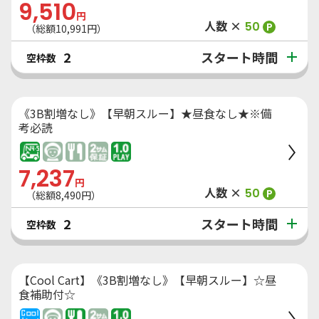
9,510
円
人数 ×
50
P
（総額
10,991
円）
スタート時間
2
空枠数
《3B割増なし》【早朝スルー】★昼食なし★※備
考必読
7,237
円
人数 ×
50
P
（総額
8,490
円）
スタート時間
2
空枠数
【Cool Cart】《3B割増なし》【早朝スルー】☆昼
食補助付☆