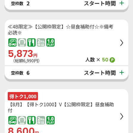
スタート時間
2
空枠数
≪4B限定≫【公開枠限定】☆昼食補助付☆※備考
必読※
5,873
円
人数 ×
50
P
（総額
6,990
円）
スタート時間
6
空枠数
得トク1,000
【8月】【得トク1000】V【公開枠限定】昼食補助
付
8,600