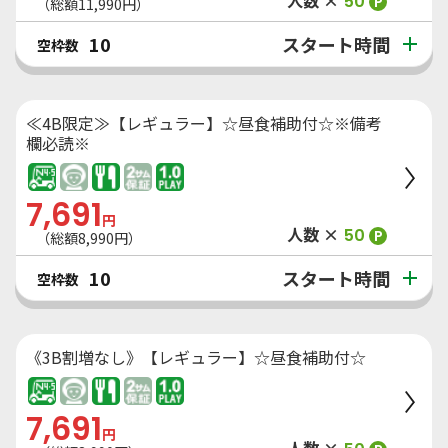
人数 ×
50
P
（総額
11,990
円）
スタート時間
10
空枠数
≪4B限定≫【レギュラー】☆昼食補助付☆※備考
欄必読※
7,691
円
人数 ×
50
P
（総額
8,990
円）
スタート時間
10
空枠数
《3B割増なし》【レギュラー】☆昼食補助付☆
7,691
円