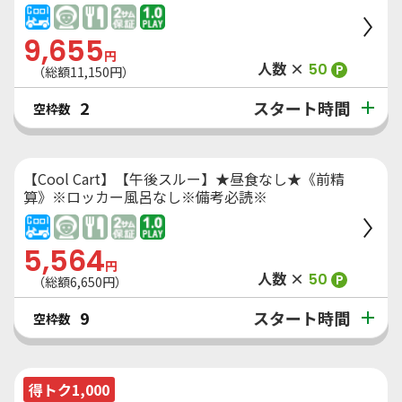
9,655
円
人数 ×
50
P
（総額
11,150
円）
スタート時間
2
空枠数
【Cool Cart】【午後スルー】★昼食なし★《前精
算》※ロッカー風呂なし※備考必読※
5,564
円
人数 ×
50
P
（総額
6,650
円）
スタート時間
9
空枠数
得トク1,000