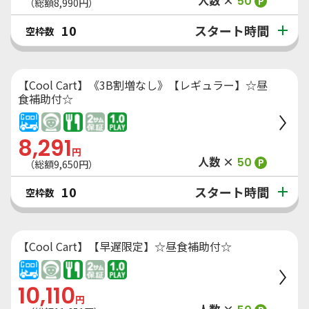
人数 ×
50
P
（総額
8,990
円）
スタート時間
10
空枠数
【Cool Cart】《3B割増なし》【レギュラー】☆昼
食補助付☆
8,291
円
人数 ×
50
P
（総額
9,650
円）
スタート時間
10
空枠数
【Cool Cart】【早遅限定】☆昼食補助付☆
10,110
円