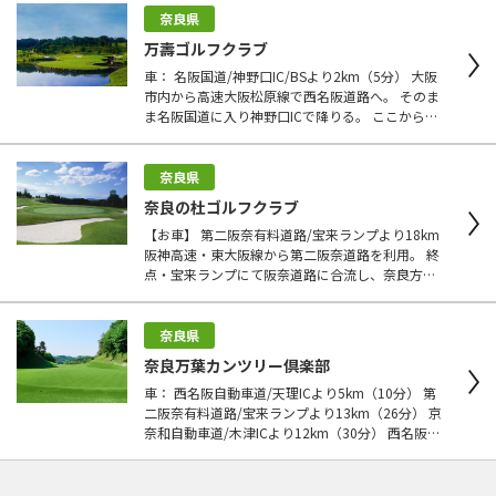
奈良県
万壽ゴルフクラブ
車： 名阪国道/神野口IC/BSより2km（5分） 大阪
市内から高速大阪松原線で西名阪道路へ。 そのま
ま名阪国道に入り神野口ICで降りる。 ここから旧
国道25号線を天理方面に戻り約1.5kmほどで左折
しコースへ。 電車： 近鉄大阪線・名張駅（近鉄大
阪線・名張駅） 近鉄天理線・天理駅（近鉄天理
奈良県
線・天理駅下車） タクシー： 名張駅から約30分
奈良の杜ゴルフクラブ
【お車】 第二阪奈有料道路/宝来ランプより18km
阪神高速・東大阪線から第二阪奈道路を利用。 終
点・宝来ランプにて阪奈道路に合流し、奈良方面
に向かって直進する。 奈良県庁前を左折し、国道
369号線で柳生方面に向かう。 市内を抜ける分岐
点から約9km走行して円成寺の先にコース。 【電
奈良県
車】 近鉄奈良線/近鉄奈良駅下車 JR大和路線（関
奈良万葉カンツリー倶楽部
西本線）/奈良駅下車 【タクシー】 近鉄奈良駅か
車： 西名阪自動車道/天理ICより5km（10分） 第
ら約20分 4,500円
二阪奈有料道路/宝来ランプより13km（26分） 京
奈和自動車道/木津ICより12km（30分） 西名阪・
天理ICからR169号線を北上し、下山町交差点（エ
ッソGS角）を右折しコースへ。 第二阪奈・宝来ラ
ンプから奈良市内を抜けるルートもある。 市内か