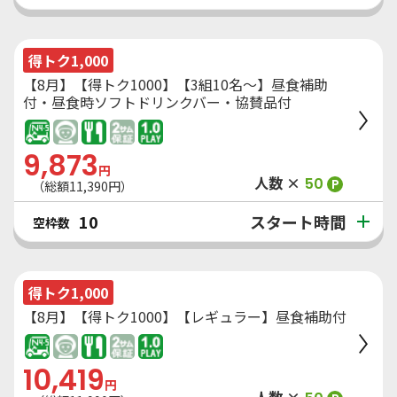
得トク1,000
【8月】【得トク1000】【3組10名～】昼食補助
付・昼食時ソフトドリンクバー・協賛品付
9,873
円
人数 ×
50
P
（総額
11,390
円）
スタート時間
10
空枠数
得トク1,000
【8月】【得トク1000】【レギュラー】昼食補助付
10,419
円