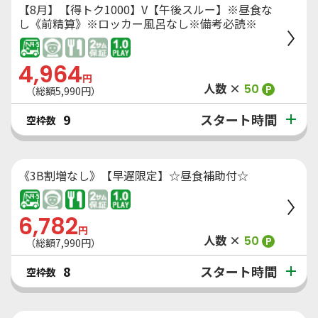
【8月】【得トク1000】V【午後スルー】※昼食な
し《前精算》※ロッカー風呂なし※備考必読※
4,964
円
人数 ×
50
P
（総額
5,990
円）
スタート時間
9
空枠数
《3B割増なし》【早遅限定】☆昼食補助付☆
6,782
円
人数 ×
50
P
（総額
7,990
円）
スタート時間
8
空枠数