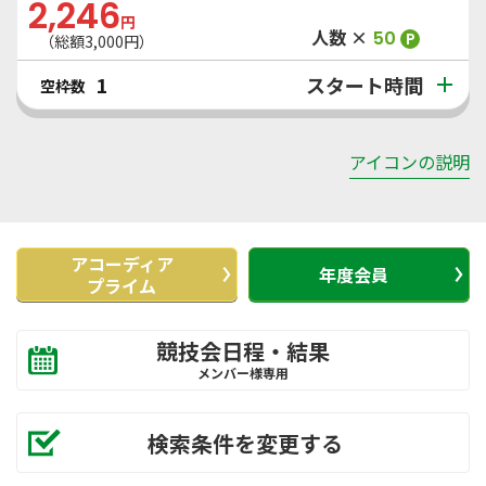
2,246
円
人数 ×
50
P
（総額
3,000
円）
スタート時間
1
空枠数
アイコンの説明
アコーディア
年度会員
プライム
競技会日程・結果
メンバー様専用
検索条件を変更する