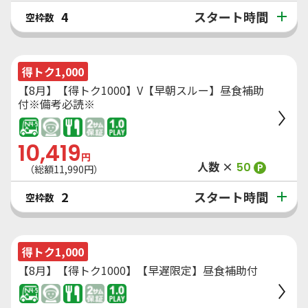
スタート時間
4
空枠数
得トク1,000
【8月】【得トク1000】V【早朝スルー】昼食補助
付※備考必読※
10,419
円
人数 ×
50
P
（総額
11,990
円）
スタート時間
2
空枠数
得トク1,000
【8月】【得トク1000】【早遅限定】昼食補助付