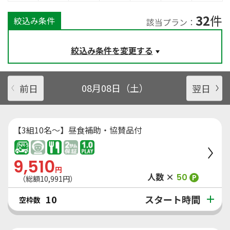
32
件
絞込み条件
該当プラン：
絞込み条件を変更する
前日
08月08日（土）
翌日
【3組10名～】昼食補助・協賛品付
9,510
円
人数 ×
50
P
（総額
10,991
円）
スタート時間
10
空枠数