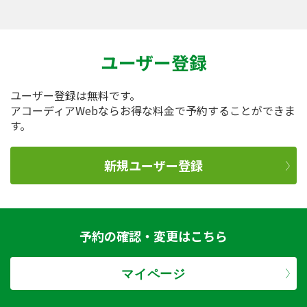
らは、近鉄奈良駅前から県庁前を通り、奈良教育
大前を抜けると案内があって分かりやすい。 電
車： 近鉄奈良線・近鉄奈良駅（近鉄難波駅より快
速急行で約40分） タクシー： 所要時間約15分
ユーザー登録
料金2,000円
ユーザー登録は無料です。
アコーディアWebならお得な料金で予約することができま
す。
新規ユーザー登録
予約の確認・変更はこちら
マイページ