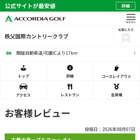
公式サイトが最安値
詳細
お気に入り
秩父国際カントリークラブ
:
関越自動車道/花園ICより17km
トップ
詳細
コース
レイアウト
レストラン
会員権
アクセス
お客様レビュー
投稿日：2026年08月07日
古希の月一ゴルファー さん