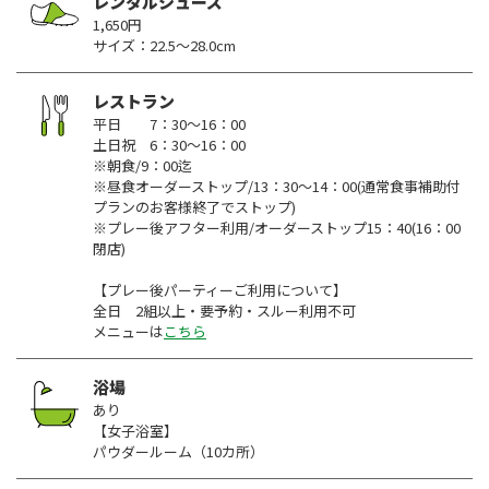
レンタルシューズ
1,650円
サイズ：22.5～28.0cm
レストラン
平日 7：30～16：00
土日祝 6：30～16：00
※朝食/9：00迄
※昼食オーダーストップ/13：30～14：00(通常食事補助付
プランのお客様終了でストップ)
※プレー後アフター利用/オーダーストップ15：40(16：00
閉店)
【プレー後パーティーご利用について】
全日 2組以上・要予約・スルー利用不可
メニューは
こちら
浴場
あり
【女子浴室】
パウダールーム（10カ所）