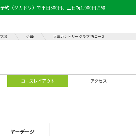
予約（ジカドリ）で平日500円、土日祝1,000円お得
フ場
近畿
大津カントリークラブ 西コース
コース
レイアウト
アクセス
ヤーデージ