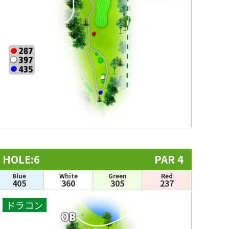
HOLE:6
PAR 4
Blue
White
Green
Red
405
360
305
237
ドラコン