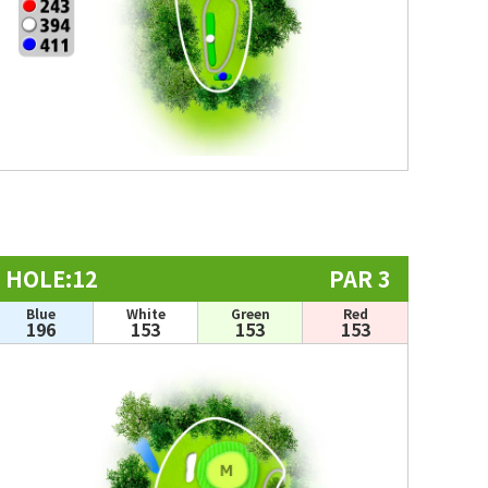
HOLE:12
PAR 3
Blue
White
Green
Red
196
153
153
153