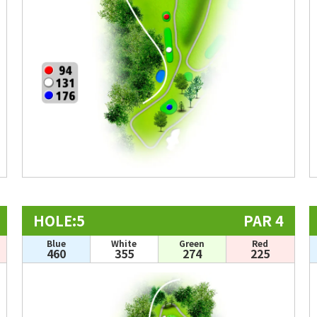
HOLE:5
PAR 4
Blue
White
Green
Red
460
355
274
225