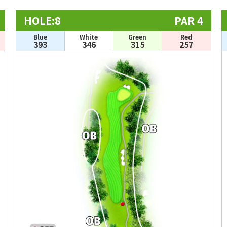
HOLE:8
PAR 4
Blue
White
Green
Red
393
346
315
257