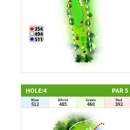
HOLE:4
PAR 5
Blue
White
Green
Red
512
485
460
392