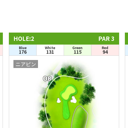
HOLE:2
PAR 3
Blue
White
Green
Red
176
131
115
94
ニアピン