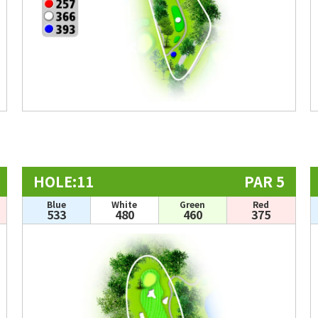
HOLE:11
PAR 5
Blue
White
Green
Red
533
480
460
375