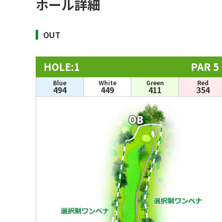
ホール詳細
OUT
HOLE:1
PAR 5
Blue
White
Green
Red
494
449
411
354