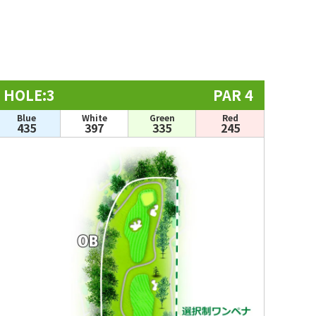
HOLE:3
PAR 4
Blue
White
Green
Red
435
397
335
245