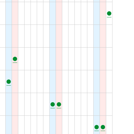
●
●
●
●
●
●
●