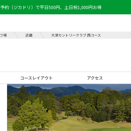
予約（ジカドリ）で平日500円、土日祝1,000円お得
フ場
近畿
大津カントリークラブ 西コース
コース
レイアウト
アクセス