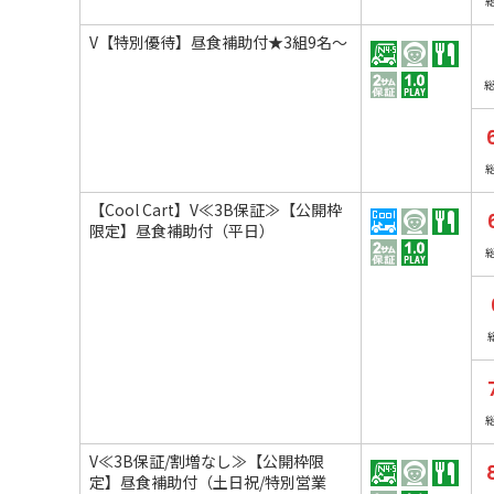
V【特別優待】昼食補助付★3組9名～
【Cool Cart】V≪3B保証≫【公開枠
限定】昼食補助付（平日）
V≪3B保証/割増なし≫【公開枠限
定】昼食補助付（土日祝/特別営業