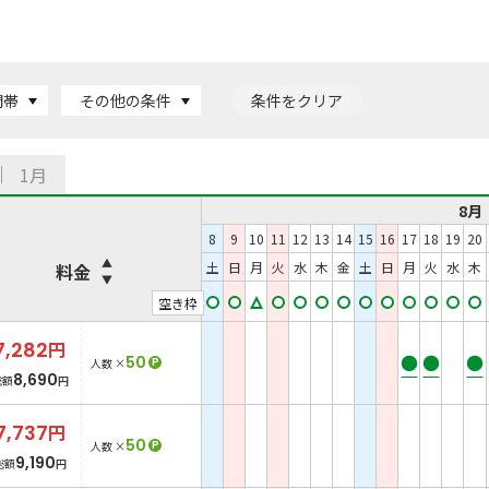
間帯
その他の条件
条件をクリア
1月
8月
8
9
10
11
12
13
14
15
16
17
18
19
20
土
日
月
火
水
木
金
土
日
月
火
水
木
料金
空き枠
7,282
円
●
●
●
50
P
人数 ×
8,690
総額
円
7,737
円
50
P
人数 ×
9,190
総額
円