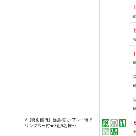
総
総
1
総
1
総
V【特別優待】昼食補助･プレー後ド
リンクバー付★3組9名様～