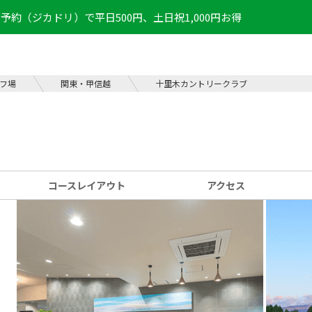
予約（ジカドリ）で平日500円、土日祝1,000円お得
フ場
関東・甲信越
十里木カントリークラブ
コース
レイアウト
アクセス