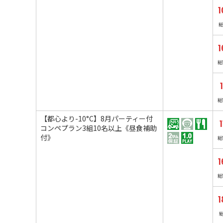
1
1
総
総
【都心より-10°C】8月パーティー付
コンペプラン3組10名以上《昼食補助
付》
総
1
総
1