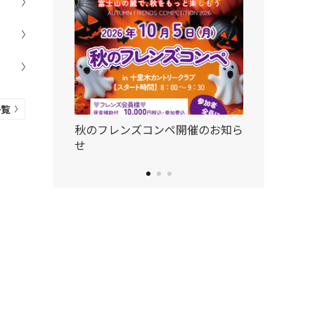
一覧
始時間変更のお
秋のフレンズコンペ開催のお知ら
【速旅ドライ
せ
約40％OFF