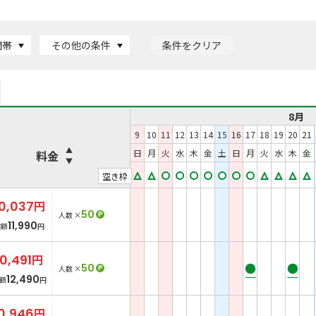
間帯
その他の条件
条件をクリア
8月
9
10
11
12
13
14
15
16
17
18
19
20
21
日
月
火
水
木
金
土
日
月
火
水
木
金
料金
空き枠
0,037
円
50
P
人数 ×
11,990
総額
円
10,491
円
●
●
50
P
人数 ×
12,490
額
円
0,946
円