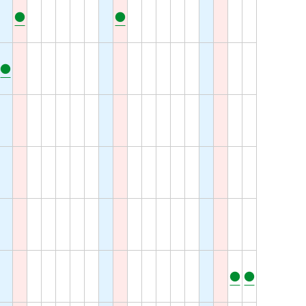
●
●
●
●
●