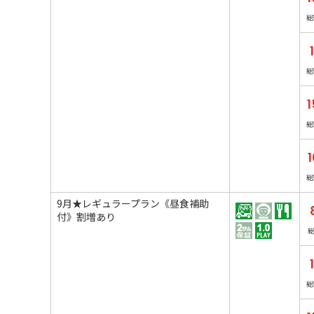
総
総
1
総
1
総
9月★レギュラープラン《昼食補助
付》割増あり
総