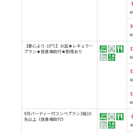
総
1
総
【都心より-10°C】お盆★レギュラー
1
プラン★昼食補助付★割増あり
総
1
総
総
9月パーティー付コンペプラン3組10
名以上《昼食補助付》