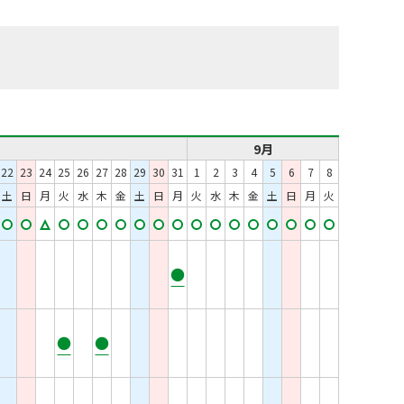
9月
22
23
24
25
26
27
28
29
30
31
1
2
3
4
5
6
7
8
土
日
月
火
水
木
金
土
日
月
火
水
木
金
土
日
月
火
●
●
●