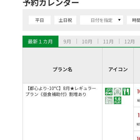
予約カレンダー
平日
土日祝
時
最新１カ月
9月
10月
11月
12月
プラン名
アイコン
【都心より-10°C】8月★レギュラー
1
プラン《昼食補助付》割増あり
総
1