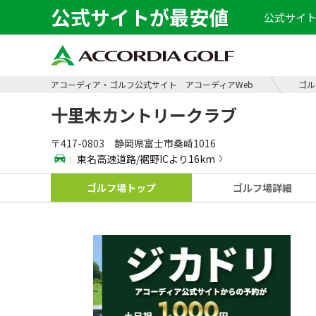
公式サイトが最安値
公式サイト
アコーディア・ゴルフ公式サイト アコーディアWeb
ゴル
十里木カントリークラブ
〒417-0803 静岡県富士市桑崎1016
:
東名高速道路/裾野ICより16km
ゴルフ場
トップ
ゴルフ場
詳細