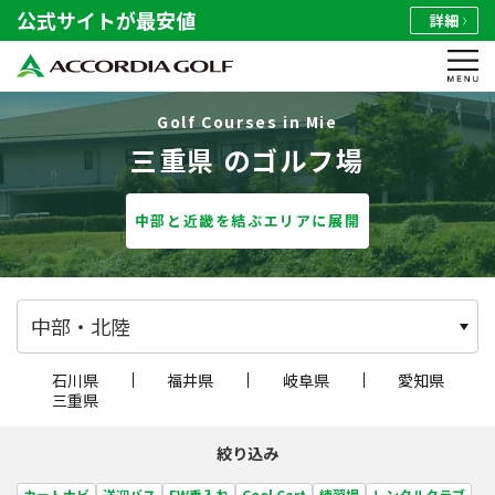
公式サイトが最安値
詳細
Golf Courses in Mie
三重県 のゴルフ場
中部と近畿を結ぶエリアに展開
中部・北陸
石川県
福井県
岐阜県
愛知県
三重県
絞り込み
カートナビ
送迎バス
FW乗入れ
Cool Cart
練習場
レンタルクラブ