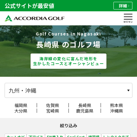
公式サイトが最安値
詳細
Golf Courses in Nagasaki
長崎県 のゴルフ場
海岸線の変化に富んだ地形を
生かしたコースとオーシャンビュー
九州・沖縄
福岡県
佐賀県
長崎県
熊本県
大分県
宮崎県
鹿児島県
沖縄県
絞り込み
カートナビ
送迎バス
FW乗入れ
Cool Cart
練習場
レンタルクラブ