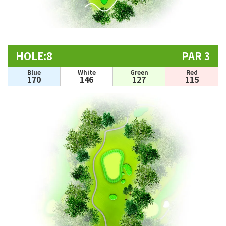
HOLE:8
PAR 3
Blue
White
Green
Red
170
146
127
115