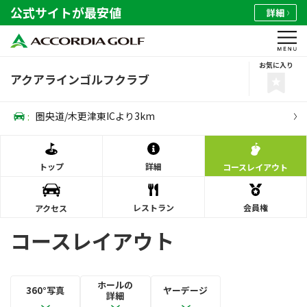
公式サイトが最安値
詳細
お気に入り
アクアラインゴルフクラブ
:
圏央道/木更津東ICより3km
トップ
詳細
コース
レイアウト
レストラン
会員権
アクセス
コースレイアウト
ホールの
360°写真
ヤーデージ
詳細