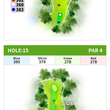
HOLE:15
PAR 4
Blue
White
Green
Red
395
379
278
278