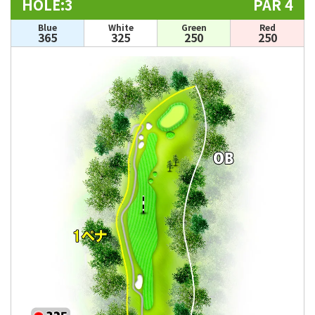
HOLE:3
PAR 4
Blue
White
Green
Red
365
325
250
250