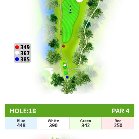
HOLE:18
PAR 4
Blue
White
Green
Red
448
390
342
250