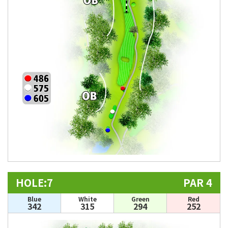
HOLE:7
PAR 4
Blue
White
Green
Red
342
315
294
252