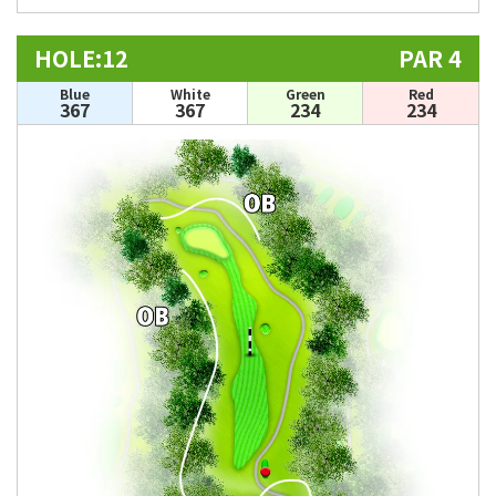
HOLE:12
PAR 4
Blue
White
Green
Red
367
367
234
234