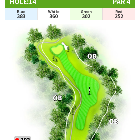
HOLE:14
PAR 4
Blue
White
Green
Red
383
360
302
252