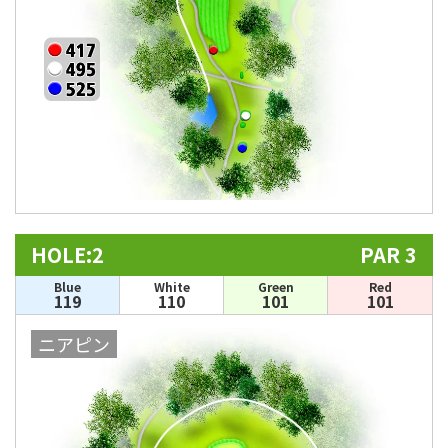
HOLE:2
PAR 3
Blue
White
Green
Red
119
110
101
101
ニアピン