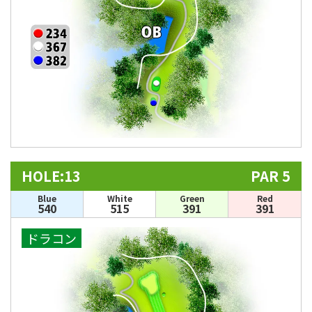
HOLE:13
PAR 5
Blue
White
Green
Red
540
515
391
391
ドラコン