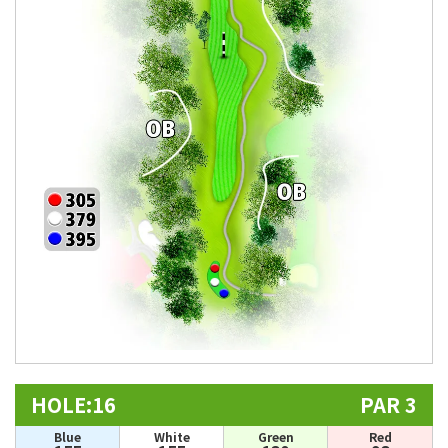
HOLE:16
PAR 3
Blue
White
Green
Red