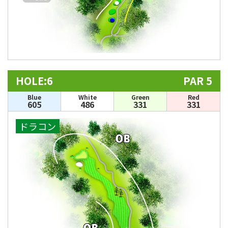
HOLE:6
PAR 5
Blue
White
Green
Red
605
486
331
331
ドラコン