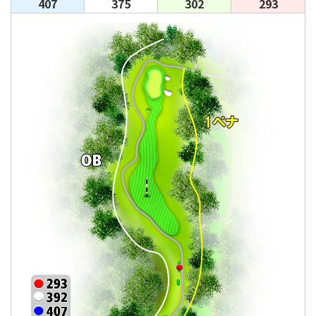
407
375
302
293