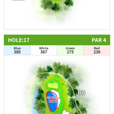
HOLE:17
PAR 4
Blue
White
Green
Red
385
367
275
230