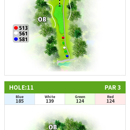
HOLE:11
PAR 3
Blue
White
Green
Red
185
139
124
124