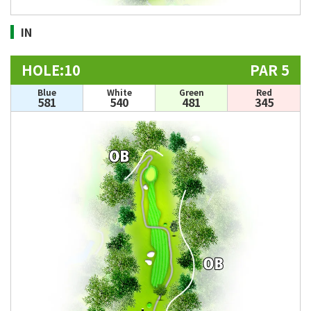
IN
HOLE:10
PAR 5
Blue
White
Green
Red
581
540
481
345