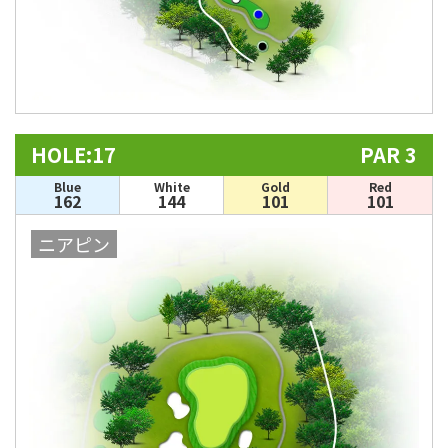
HOLE:17
PAR 3
Blue
White
Gold
Red
162
144
101
101
ニアピン