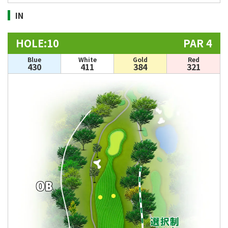
IN
HOLE:10
PAR 4
Blue
White
Gold
Red
430
411
384
321