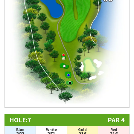
HOLE:7
PAR 4
Blue
White
Gold
Red
383
351
316
316