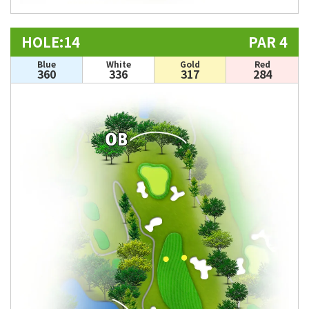
HOLE:14
PAR 4
Blue
White
Gold
Red
360
336
317
284