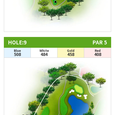
HOLE:9
PAR 5
Blue
White
Gold
Red
508
484
458
408