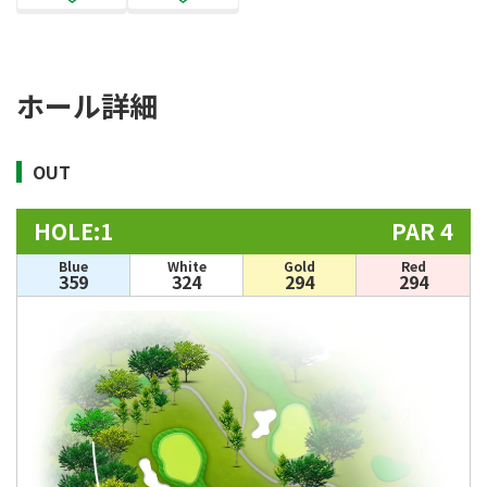
ホール詳細
OUT
HOLE:1
PAR 4
Blue
White
Gold
Red
359
324
294
294