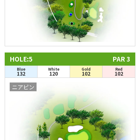
HOLE:5
PAR 3
Blue
White
Gold
Red
132
120
102
102
ニアピン