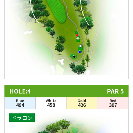
HOLE:4
PAR 5
Blue
White
Gold
Red
494
458
426
397
ドラコン