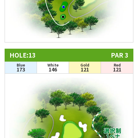
HOLE:13
PAR 3
Blue
White
Gold
Red
173
146
121
121