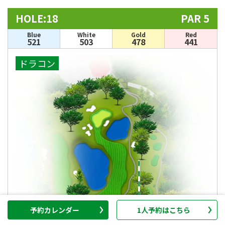
HOLE:18
PAR 5
Blue
White
Gold
Red
521
503
478
441
ドラコン
予約カレンダー
1人予約はこちら