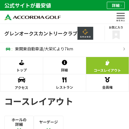
公式サイトが最安値
詳細
お気に入り
グレンオークスカントリークラブ
:
東関東自動車道/大栄ICより7km
トップ
詳細
コース
レイアウト
レストラン
会員権
アクセス
コースレイアウト
ホールの
ヤーデージ
詳細