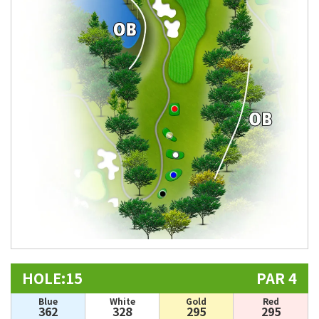
HOLE:15
PAR 4
Blue
White
Gold
Red
362
328
295
295