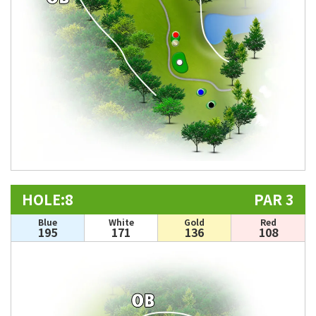
HOLE:8
PAR 3
Blue
White
Gold
Red
195
171
136
108