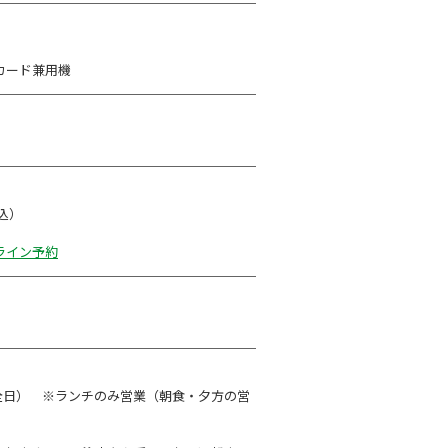
カード兼用機
税込）
ライン予約
 （全日） ※ランチのみ営業（朝食・夕方の営
。