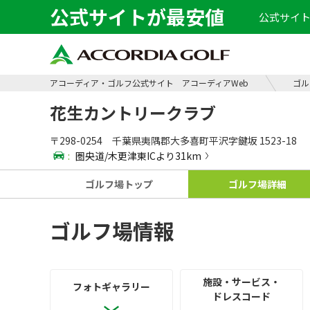
公式サイトが最安値
公式サイト
アコーディア・ゴルフ公式サイト アコーディアWeb
ゴル
花生カントリークラブ
〒298-0254 千葉県夷隅郡大多喜町平沢字鍵坂 1523-18
:
圏央道/木更津東ICより31km
ゴルフ場
トップ
ゴルフ場
詳細
ゴルフ場情報
施設・サービス・
フォト
ギャラリー
ドレスコード