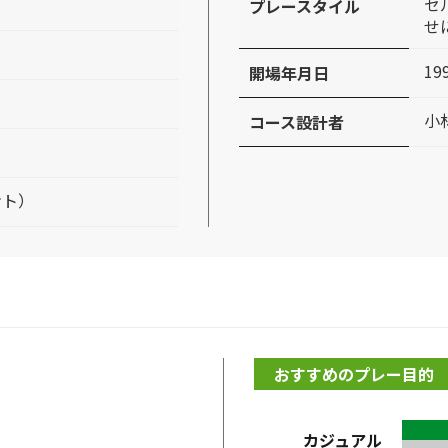
セ
プレースタイル
せ
19
開場年月日
小
コース設計者
ント）
おすすめのプレー目的
カジュアル