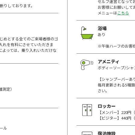
セルフ運営となって
お断りしております。
お客様にお願いして
メニューは
こちら
浴場
あり
をはじめとする全てのご来場者様のゴ
入れを有料にさせていただきま
※午後ハーフのお客
によっては、乗り入れいただけな
アメニティ
ボディーソープ/シャ
【シャンプーバーあ
毎月更新される5種
離測定）
さい。
ロッカー
【メンバー】220円
【ビジター】440円（税込
ホール
宿泊施設