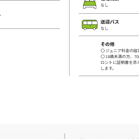
なし
み
送迎バス
なし
その他
〇 ジュニア料金の設
〇 18歳未満の方、
ロントに証明書を添
します。