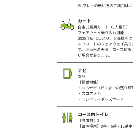
※ プレーの無い方のご利用は
カート
自走式乗用カート（5人乗り）
フェアウェイ乗り入れ可能
2025年6月1日より、会員様
ルフカートのフェアウェイ乗り
す。※当日の天候、コース状態
い場合があります。
ナビ
あり
【搭載機能】
・GPSナビ（ピンまでの残り距
・スコア入力
・コンペリーダーズボード
コース内トイレ
【設置数】3
【設置場所】3番・6番・15番