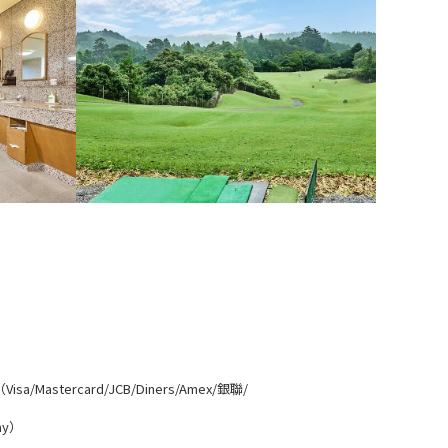
Mastercard/JCB/Diners/Amex/銀聯/
ay）