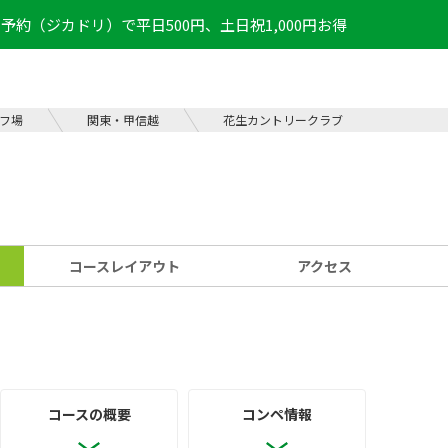
予約（ジカドリ）で平日500円、土日祝1,000円お得
フ場
関東・甲信越
花生カントリークラブ
コース
レイアウト
アクセス
コースの概要
コンペ情報