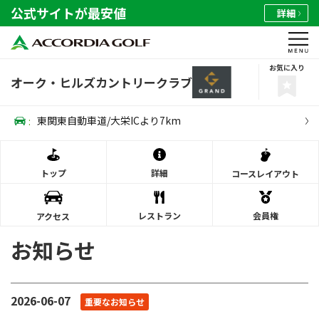
公式サイトが最安値
詳細
お気に入り
オーク・ヒルズカントリークラブ
:
東関東自動車道/大栄ICより7km
トップ
詳細
コース
レイアウト
レストラン
会員権
アクセス
お知らせ
2026-06-07
重要なお知らせ