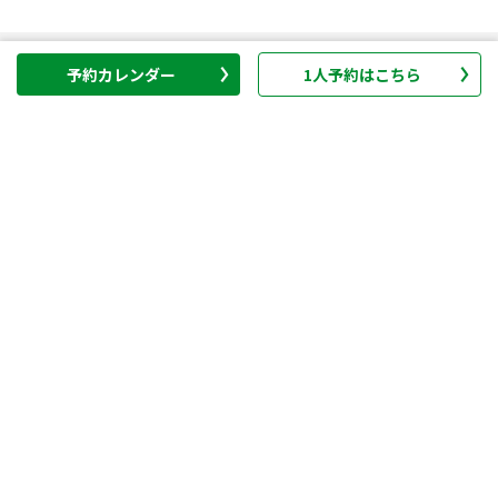
予約カレンダー
1人予約はこちら
ゴルフ場
GRAND
練習場・スクール
会員権
ポイントカード