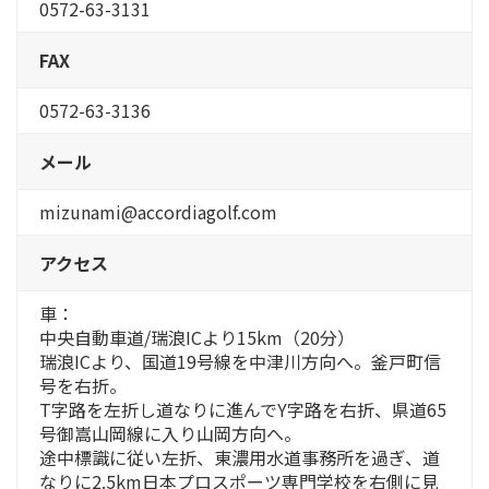
0572-63-3131
FAX
0572-63-3136
メール
mizunami@accordiagolf.com
アクセス
車：
中央自動車道/瑞浪ICより15km（20分）
瑞浪ICより、国道19号線を中津川方向へ。釜戸町信
号を右折。
T字路を左折し道なりに進んでY字路を右折、県道65
号御嵩山岡線に入り山岡方向へ。
途中標識に従い左折、東濃用水道事務所を過ぎ、道
なりに2.5km日本プロスポーツ専門学校を右側に見