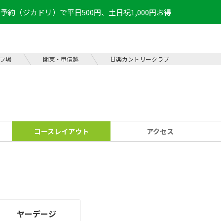
予約（ジカドリ）で平日500円、土日祝1,000円お得
フ場
関東・甲信越
甘楽カントリークラブ
コース
レイアウト
アクセス
ヤーデージ