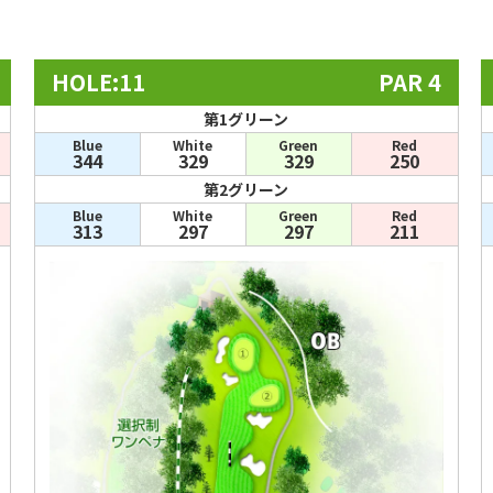
HOLE:11
PAR 4
第1グリーン
Blue
White
Green
Red
344
329
329
250
第2グリーン
Blue
White
Green
Red
313
297
297
211