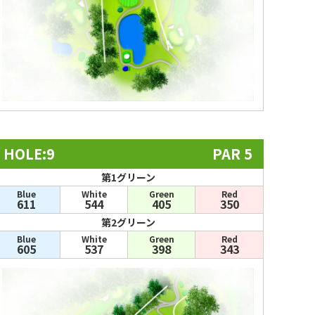
HOLE:9
PAR 5
第1グリーン
Blue
White
Green
Red
611
544
405
350
第2グリーン
Blue
White
Green
Red
605
537
398
343