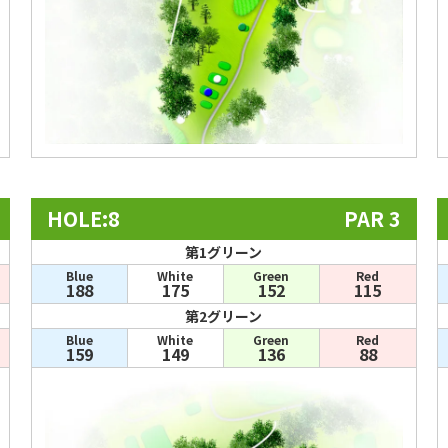
HOLE:8
PAR 3
第1グリーン
Blue
White
Green
Red
188
175
152
115
第2グリーン
Blue
White
Green
Red
159
149
136
88