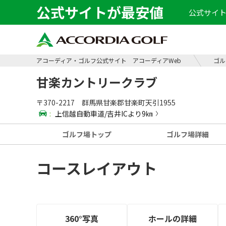
公式サイトが最安値
公式サイト
アコーディア・ゴルフ公式サイト アコーディアWeb
ゴル
甘楽カントリークラブ
〒370-2217 群馬県甘楽郡甘楽町天引1955
:
上信越自動車道/吉井ICより9㎞
ゴルフ場
トップ
ゴルフ場
詳細
コースレイアウト
360°写真
ホールの
詳細