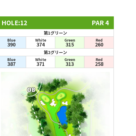
HOLE:12
PAR 4
第1グリーン
Blue
White
Green
Red
390
374
315
260
第2グリーン
Blue
White
Green
Red
387
371
313
258