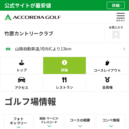
公式サイトが最安値
詳細
お気に入り
竹原カントリークラブ
:
山陽自動車道/河内ICより13km
トップ
詳細
コース
レイアウト
レストラン
会員権
アクセス
ゴルフ場情報
フォト
施設・サービス・
コースの概要
コンペ情報
ドレスコード
ギャラリー