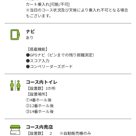
カート乗入れ[可能/不可]
※当日のコース状況及び天候により乗入れ不可となる場合
もございます。
ナビ
あり
【搭載機能】
●GPSナビ（ピンまでの残り距離測定）
●スコア入力
●コンペリーダーズボード
コース内トイレ
【設置数】3か所
【設置場所】
①4番ホール後
②12番ホール後
③14番ホール後
コース内売店
【設置数】 2 ※自動販売機のみ