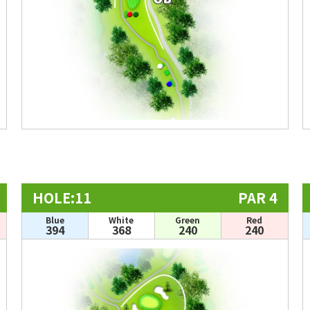
HOLE:11
PAR 4
Blue
White
Green
Red
394
368
240
240