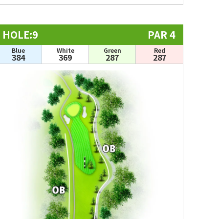
HOLE:9
PAR 4
Blue
White
Green
Red
384
369
287
287