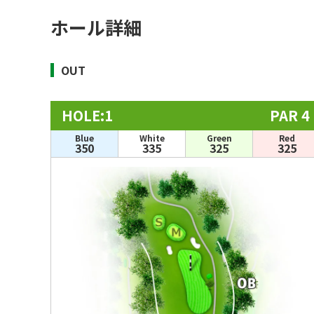
ホール詳細
OUT
HOLE:1
PAR 4
Blue
White
Green
Red
350
335
325
325