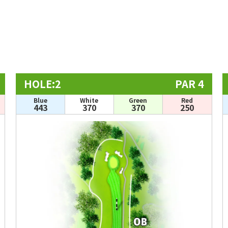
HOLE:2
PAR 4
Blue
White
Green
Red
443
370
370
250