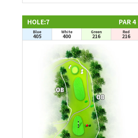
HOLE:7
PAR 4
Blue
White
Green
Red
405
400
216
216