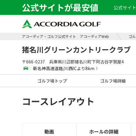
公式サイトが最安値
公式サイト
アコーディア・ゴルフ公式サイト アコーディアWeb
ゴル
猪名川グリーンカントリークラブ
〒666-0237 兵庫県川辺郡猪名川町下阿古谷字賀屋4
:
新名神高速道路/川西ICより8km
ゴルフ場
トップ
ゴルフ場
詳細
コースレイアウト
動画
ホールの
詳細