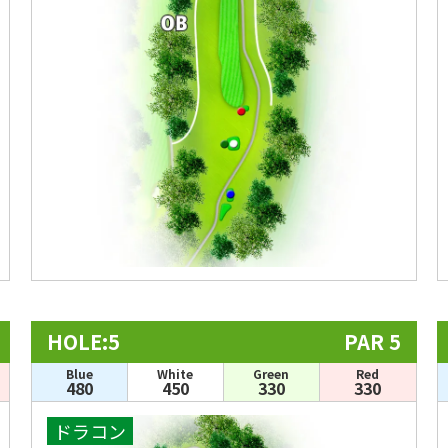
HOLE:5
PAR 5
Blue
White
Green
Red
480
450
330
330
ドラコン