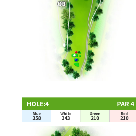
HOLE:4
PAR 4
Blue
White
Green
Red
358
343
210
210