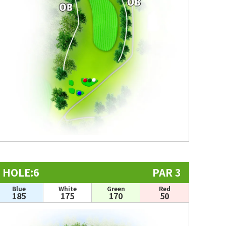
HOLE:6
PAR 3
Blue
White
Green
Red
185
175
170
50