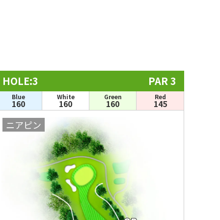
HOLE:3
PAR 3
Blue
White
Green
Red
160
160
160
145
ニアピン