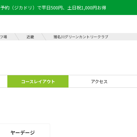
予約（ジカドリ）で平日500円、土日祝1,000円お得
フ場
近畿
猪名川グリーンカントリークラブ
コース
レイアウト
アクセス
ヤーデージ