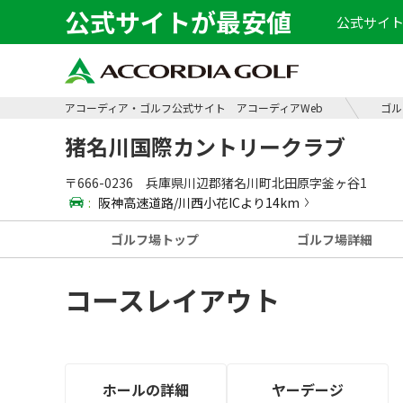
公式サイトが最安値
公式サイト
アコーディア・ゴルフ公式サイト アコーディアWeb
ゴル
猪名川国際カントリークラブ
〒666-0236 兵庫県川辺郡猪名川町北田原字釜ヶ谷1
:
阪神高速道路/川西小花ICより14km
ゴルフ場
トップ
ゴルフ場
詳細
コースレイアウト
ホールの
詳細
ヤーデージ