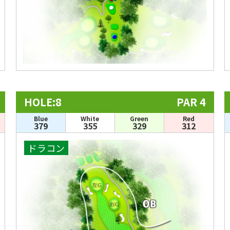
HOLE:8
PAR 4
Blue
White
Green
Red
379
355
329
312
ドラコン