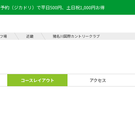
予約（ジカドリ）で平日500円、土日祝1,000円お得
フ場
近畿
猪名川国際カントリークラブ
コース
レイアウト
アクセス