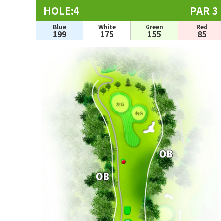
HOLE:4
PAR 3
Blue
White
Green
Red
199
175
155
85