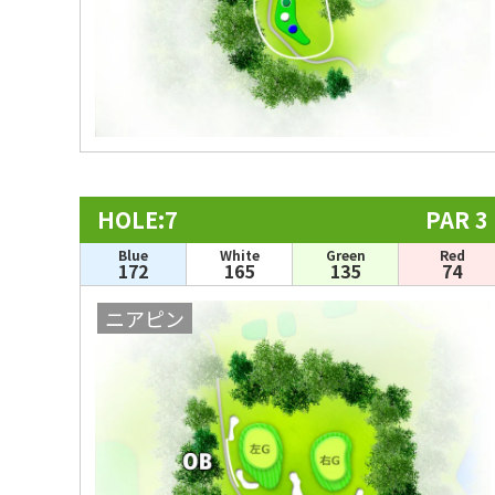
HOLE:7
PAR 3
Blue
White
Green
Red
172
165
135
74
ニアピン