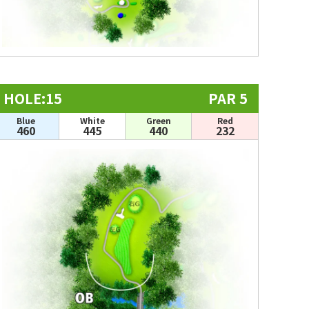
HOLE:15
PAR 5
Blue
White
Green
Red
460
445
440
232