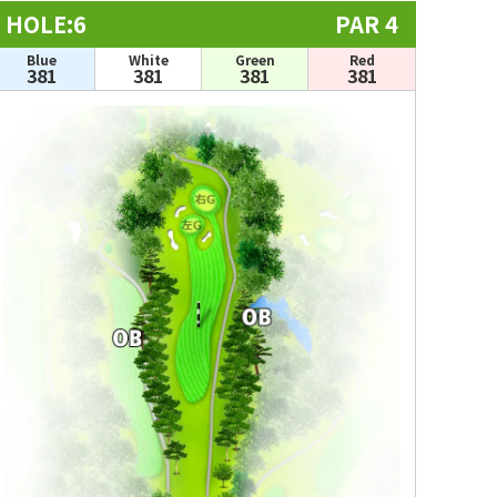
HOLE:6
PAR 4
Blue
White
Green
Red
381
381
381
381