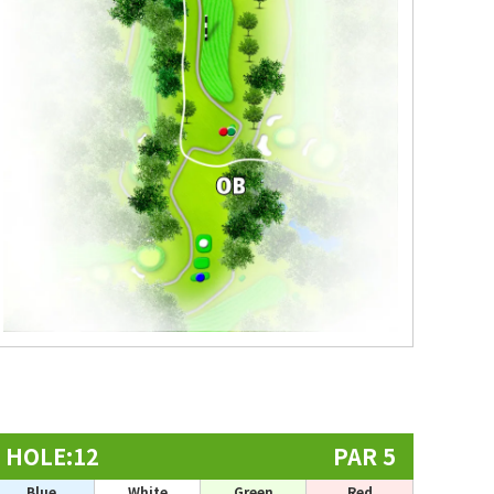
HOLE:12
PAR 5
Blue
White
Green
Red