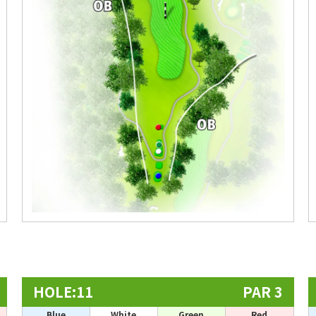
HOLE:11
PAR 3
Blue
White
Green
Red