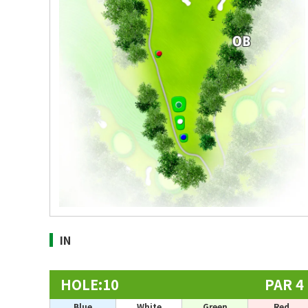
IN
HOLE:10
PAR 4
Blue
White
Green
Red