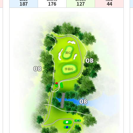
187
176
127
44