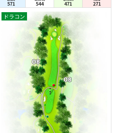
571
544
471
271
ドラコン