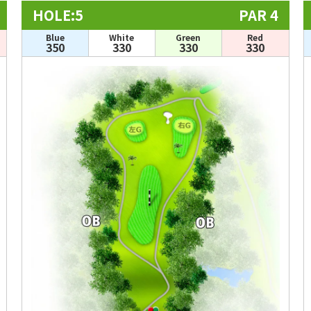
HOLE:5
PAR 4
Blue
White
Green
Red
350
330
330
330